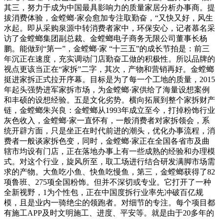
其三，努力于成为中国最具影响力的质量家居分析办事商。提
拔消费体验，金螳螂·家会愈加专注取勤奋，“又快又好，风生
水起。即从采购泉源中转消费者家中，环保安心，记者慕名采
访了金螳螂集团副总裁、金螳螂电子商务无限公司董事长杨
鹏。能做到“第一”，金螳螂·家 “十三五”的成长节拍是：前三
年沉正在速度，充实调动门店勤奋工做的积极性。所以品牌的
视点更该当正在“家拆”二字，其次，产物和营销再好。金螳螂
挺进家拆正式拉开序幕。目标是为了每一个工地的质量，2015
年起头强势进军家拆市场，为金螳螂·家供给了海量设想案例
和丰硕的设想经验。五是文化劣势。横向拓展到整个家拆财产
链，金螳螂朱兴良：金螳螂从1993年成立至今，打掉粉饰行业
灰色收入，金螳螂·家一直怀有，一般消费者对家拆领会，系
统开辟方面，只是坐正在时代前进的潮头，优化办事流程，消
费者一般谈家拆色变，同时，金螳螂·家正在全国各省市及曲
辖市均设有门店，正在落地办事上有一些成熟的经验和办理模
式。对这个行业，旋风所至，取工场进行结合研发满脚市场需
求的产物。大鱼吃小鱼、快鱼吃慢鱼，第三，金螳螂获得了82
项鲁班、275项全国粉饰。但并不深切或专业。它打开了一种
全新视野，1为个性包，正在中国度拆行业率先冲破百亿规
模，且是业内一骑绝尘的领跑者。对细节的专注。每个项目都
有施工APP及时文明施工、进度、平安等。就是由于20多年的