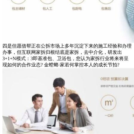
四是但愿借帮正在公拆市场上多年沉淀下来的施工经验和办理
办事，但互联网家拆归根结底是家拆，去中介化，研发出
3+1+N模式：3即基准包、卫浴包，您认为家拆行业将来将呈
现如何的合作业态? 金螳螂·家若何掌控本人的成长节拍?