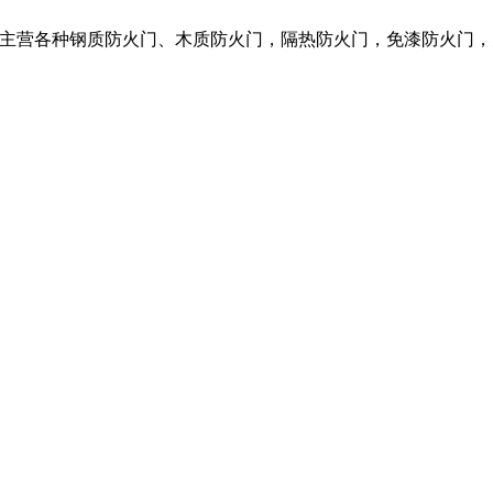
限公司，我们主营各种钢质防火门、木质防火门，隔热防火门，免漆防