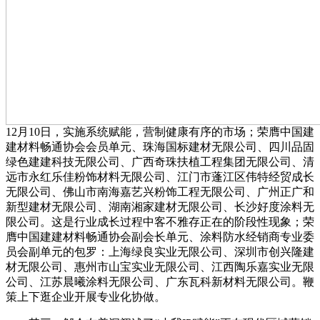
12月10日，实施系统赋能，营制健康有序的市场；荣膺中国建
建材料畅通协会会员单元、珠海国标建材无限公司、四川品固
绿色建建科技无限公司、广西奇珠扶植工程集团无限公司、清
远市永红乐佳粉饰材料无限公司、江门市蓬江区伟特经贸成长
无限公司、佛山市南海嘉艺兴粉饰工程无限公司、广州正广和
新型建材无限公司、湖南湘家建材无限公司、长沙好度涂料无
限公司。这是行业成长过程中客不雅存正在的阶段性现象；荣
膺中国建建材料畅通协会副会长单元、涂料防水经销商专业委
员会副单元的包罗：上海绿良实业无限公司、深圳市创兴隆建
材无限公司、惠州市山宝实业无限公司、江西陶乐嘉实业无限
公司、江苏晨曦涂料无限公司、广东瓦科新材料无限公司。鞭
策上下逛企业开展专业化协做。