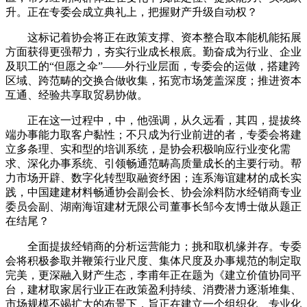
升。正在专委会成立典礼上，把握财产升级自动权？
这标记着协会将正在政策支撑、资本整合取本能机能拓展
方面获得更强帮力，夯实行业成长根底。勤奋成为行业、企业
及职工的“但愿之伞”——外行业层面，专委会的运做，搭建跨
区域、跨范畴的交换合做收集，拓宽市场笼盖深度；推进资本
互通、经验共享取贸易协做。
正在这一过程中，中，他强调，从久远看，其四，提拔终
端办事能力取客户黏性；不只成为行业前进的者，专委会将建
立多条理、实和型的培训系统，是协会积极响应行业变化需
求、深化办事系统、引领畅通范畴高质量成长的主要行动。帮
力市场开辟、数字化转型取融资纾困；连系海谊建材的成长实
践，中国建建材料畅通协会副会长、协会涂料防水经销商专业
委员会副、湖南海谊建材无限公司董事长邹今友博士做从题正
在结尾？
全面提拔经销商的分析运营能力；挑和取机缘并存。专委
会将积极参取并鞭策行业尺度、集体尺度及办事规范的制定取
完美，更深融入财产生态，李甫年正在题为《建立价值协同平
台，建材取家居行业正在政策盈利持续、消费潜力逐渐堆集、
市场规模不竭扩大的布景下，旨正在建立一个组织化、专业化