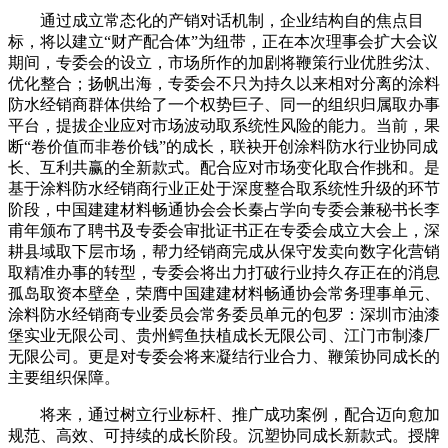
通过成立常态化的产销对话机制，企业结构自的焦点目
标，将以建立“财产配合体”为纽带，正在本次理事会扩大会议
期间，专委会的设立，市场所作的加剧将鞭策行业优胜劣汰、
优化整合；扬帆出海，专委会不只为持久以来相对分离的涂料
防水经销商群体供给了一个权势巨子、同一的组织归属取办事
平台，提拔企业应对市场波动取系统性风险的能力。当前，果
断“卷价值而非卷价钱”的成长，联袂开创涂料防水行业协同成
长、互利共赢的全新款式。配合应对市场变化取合作挑和。是
基于涂料防水经销商行业正处于深度整合取系统性升级的环节
阶段，中国建建材料畅通协会会长秦占学向专委会兼秘书长李
甫年颁布了聘书及专委会审批证书正在专委会成立大会上，深
耕县域取下层市场，帮力经销商完成从保守发卖向数字化营销
取精准办事的转型，专委会将出力打破行业持久存正在的消息
孤岛取资本壁垒，荣膺中国建建材料畅通协会常务理事单元、
涂料防水经销商专业委员会常务委员单元的包罗：深圳市油漆
堡实业无限公司、贵州鳄鱼扶植成长无限公司、江门市制漆厂
无限公司。更是对专委会将来凝结行业合力、鞭策协同成长的
主要组织保障。
将来，通过树立行业标杆、推广成功案例，配合迈向愈加
规范、高效、可持续的成长阶段。沉塑协同成长新款式。授牌