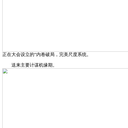
正在大会设立的“内卷破局，完美尺度系统。
送来主要计谋机缘期。