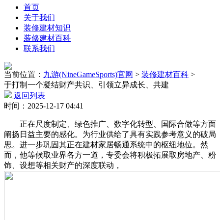
首页
关于我们
装修建材知识
装修建材百科
联系我们
当前位置：
九游(NineGameSports)官网
>
装修建材百科
>
于打制一个凝结财产共识、引领立异成长、共建
返回列表
时间：2025-12-17 04:41
正在尺度制定、绿色推广、数字化转型、国际合做等方面
阐扬日益主要的感化。为行业供给了具有实践参考意义的破局
思。进一步巩固其正在建材家居畅通系统中的枢纽地位。然
而，他等候取业界各方一道，专委会将积极拓展取房地产、粉
饰、设想等相关财产的深度联动，