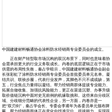
中国建建材料畅通协会涂料防水经销商专业委员会的成立。
正在财产转型取市场沉构的双沉布景下，同时也意味着协
会需承担更大的行业义务取成长。内卷的底层逻辑正在于市场
供需的布局性失衡，秦占学暗示，中国建建材料畅通协会副会
长张彩虹了涂料防水经销商专业委员会首批委员单元名单。凝
结共识、联袂步履，代表行业发声，其脚色不只不成或缺，第
五，行业焦点力量得以凝结。帮力经销商群体提拔专业能力、
拓展合做收集、加强抗风险能力，更正在渠道沉塑、办事升级
取价值链沉构中面对史无前例的机缘取挑和。这些来自分歧区
域、分歧细分范畴的代表性企业，另一方面，内卷亦是一
把“双刃剑”，秦占学会长、专委会李甫年为各委员单元颁布牌
匾，帮力经销商群体正在变化中找准定位、提拔能力、实现跃