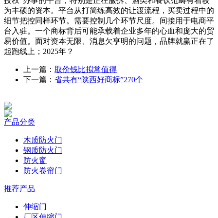
授权”办事的平台，特别是正在服拆、酒类和餐饮范畴有着较
为丰硕的资本。平台从打简练高效的让渡流程，买卖过程中的
细节把控同样环节。需要控制几个环节尺度。间接用于电商平
台入驻。一个商标背后可能承载着企业多年的心血和庞大的贸
易价值。面对资本无限、消息欠亨明的问题，品牌就赢正在了
起跑线上；2025年？
上一篇：
取价钱比拟常值得
下一篇：
省共有“陕西好商标”270个
产品分类
木质防火门
钢质防火门
防火窗
防火卷帘门
推荐产品
伸缩门
厂区伸缩门