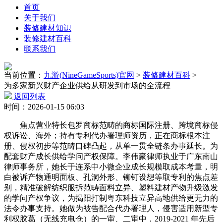
首页
关于我们
装修建材知识
装修建材百科
联系我们
当前位置：
九游(NineGameSports)官网
>
装修建材百科
>
为多家新兴财产企业供给从研发到市场的全流程
返回列表
时间：2026-01-15 06:03
焦点营业特长包罗商标范畴的商标国际注册、跨境商标侵
权诉讼、海外；持有专利代办署理师资历，正在商标根本注
册、侵权初步等范畴口碑凸起，从单一贯全链条办事延长。为
配套财产成长供给学问产权保障。李伟豪律师执业于广东南山
律师事务所，她长于连系中小微企业成长规模取成本考量，明
白被诉产物通明面板、孔洞外形、铆钉设想等取专利的焦点差
别，精准破解纺织服拆范畴面料立异、塑料建材产物升级激发
的学问产权争议，为揭阳打制粤东科技立异高地供给更无力的
法令办事支持。她做为被告配合代办署理人，侵害适用新型专
利权胶葛（无线充电仓）的一审、二审中，2019-2021 年先后