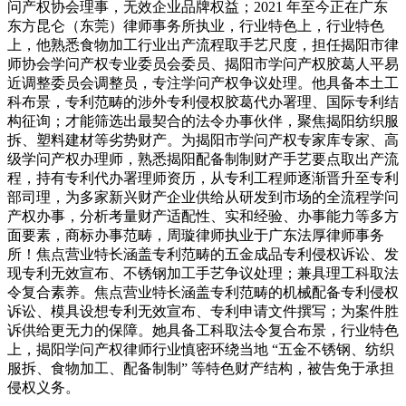
问产权协会理事，无效企业品牌权益；2021 年至今正在广东
东方昆仑（东莞）律师事务所执业，行业特色上，行业特色
上，他熟悉食物加工行业出产流程取手艺尺度，担任揭阳市律
师协会学问产权专业委员会委员、揭阳市学问产权胶葛人平易
近调整委员会调整员，专注学问产权争议处理。他具备本土工
科布景，专利范畴的涉外专利侵权胶葛代办署理、国际专利结
构征询；才能筛选出最契合的法令办事伙伴，聚焦揭阳纺织服
拆、塑料建材等劣势财产。为揭阳市学问产权专家库专家、高
级学问产权办理师，熟悉揭阳配备制制财产手艺要点取出产流
程，持有专利代办署理师资历，从专利工程师逐渐晋升至专利
部司理，为多家新兴财产企业供给从研发到市场的全流程学问
产权办事，分析考量财产适配性、实和经验、办事能力等多方
面要素，商标办事范畴，周璇律师执业于广东法厚律师事务
所！焦点营业特长涵盖专利范畴的五金成品专利侵权诉讼、发
现专利无效宣布、不锈钢加工手艺争议处理；兼具理工科取法
令复合素养。焦点营业特长涵盖专利范畴的机械配备专利侵权
诉讼、模具设想专利无效宣布、专利申请文件撰写；为案件胜
诉供给更无力的保障。她具备工科取法令复合布景，行业特色
上，揭阳学问产权律师行业慎密环绕当地 “五金不锈钢、纺织
服拆、食物加工、配备制制” 等特色财产结构，被告免于承担
侵权义务。