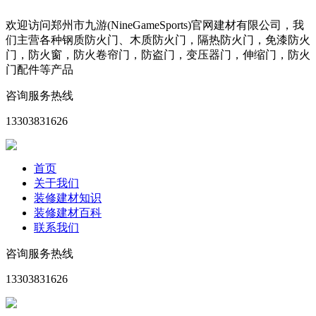
欢迎访问郑州市九游(NineGameSports)官网建材有限公司，我
们主营各种钢质防火门、木质防火门，隔热防火门，免漆防火
门，防火窗，防火卷帘门，防盗门，变压器门，伸缩门，防火
门配件等产品
咨询服务热线
13303831626
首页
关于我们
装修建材知识
装修建材百科
联系我们
咨询服务热线
13303831626