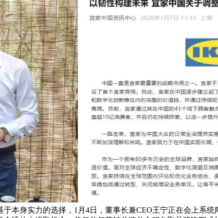
本身实力的选择，1月4日，董事长兼CEO王宁正在会上系统阐述