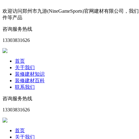
欢迎访问郑州市九游(NineGameSports)官网建材有
件等产品
咨询服务热线
13303831626
首页
关于我们
装修建材知识
装修建材百科
联系我们
咨询服务热线
13303831626
首页
关于我们