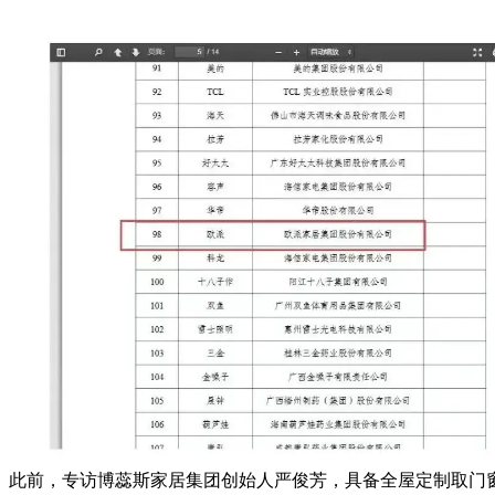
此前，专访博蕊斯家居集团创始人严俊芳，具备全屋定制取门