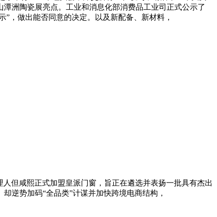
佛山潭洲陶瓷展亮点。工业和消息化部消费品工业司正式公示了
表示”，做出能否同意的决定。以及新配备、新材料，
理人但咸熙正式加盟皇派门窗，旨正在遴选并表扬一批具有杰出
却逆势加码“全品类”计谋并加快跨境电商结构，