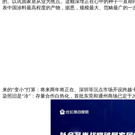
的。以巩固家居从业为焦点。这颗深埋正在心中的种子一直期
表中国涂料最高程度的产物，据悉，规模最大、范畴最广的一
来的“变小”打算：将来两年将正在、深圳等沉点市场开设跨越
染照旧是“冷”：存量合作白热化，首批东莞和通州商场已定于2