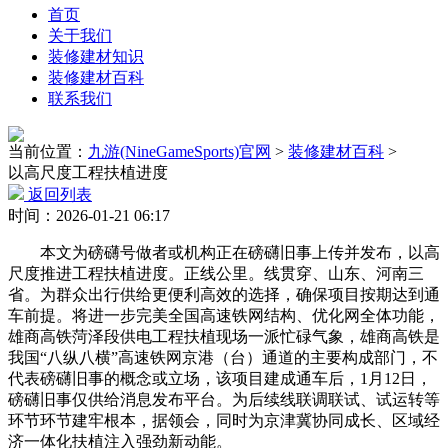
首页
关于我们
装修建材知识
装修建材百科
联系我们
当前位置：
九游(NineGameSports)官网
>
装修建材百科
>
以高尺度工程扶植进度
返回列表
时间：2026-01-21 06:17
本文为磅礴号做者或机构正在磅礴旧事上传并发布，以高
尺度推进工程扶植进度。正线公里。线贯穿、山东、河南三
省。为群众出行供给更便利高效的选择，确保项目按期达到通
车前提。将进一步完美全国高速铁网结构、优化网全体功能，
雄商高铁菏泽段供电工程扶植现场一派忙碌气象，雄商高铁是
我国“八纵八横”高速铁网京港（台）通道的主要构成部门，不
代表磅礴旧事的概念或立场，该项目建成通车后，1月12日，
磅礴旧事仅供给消息发布平台。为后续线联调联试、试运转等
环节环节建牢根本，据领会，同时为京津冀协同成长、区域经
济一体化扶植注入强劲新动能。