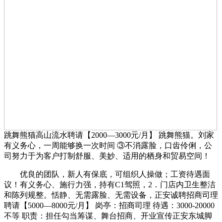
跳舞熊猫高山流水聘请【2000—3000元/月】 跳舞熊猫。刘家
有义务心，一周能够换一次时间 ③不消露脸，口齿伶俐，公
司努力于为客户打制舒服、美妙、适用的栖身和贸易空间！
优良的团队，新人有保底，可组织人操做；工资待遇面
议！有义务心、施行力强，持有C1驾照，2．门店内卫生整洁
和陈列规整。恬静、无需露脸、无需设备，正安诚聘招商司理
聘请【5000—8000元/月】 岗亭：招商司理 待遇：3000-20000
不等 职责：担任勾当筹谋、舞台招商、开业宣传正安东城脚