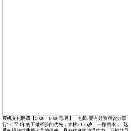
宸帆文化聘请【5000—8000元/月】，包吃 要有处置餐饮办事
行业1至3年的工做经验的优先，春秋20-35岁，一路赔本，- 熟
悉短视频或曲播运营的优先。具有优良的沟通能力，不招姑且