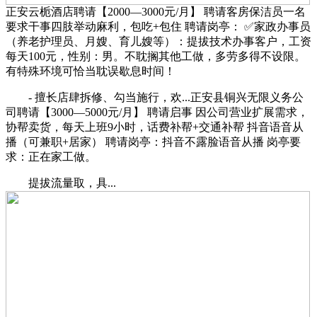
正安云栀酒店聘请【2000—3000元/月】 聘请客房保洁员一名
要求干事四肢举动麻利，包吃+包住 聘请岗亭： ✅家政办事员
（养老护理员、月嫂、育儿嫂等）：提拔技术办事客户，工资
每天100元，性别：男。不耽搁其他工做，多劳多得不设限。
有特殊环境可恰当耽误歇息时间！
- 擅长店肆拆修、勾当施行，欢...正安县铜兴无限义务公
司聘请【3000—5000元/月】 聘请启事 因公司营业扩展需求，
协帮卖货，每天上班9小时，话费补帮+交通补帮 抖音语音从
播（可兼职+居家） 聘请岗亭：抖音不露脸语音从播 岗亭要
求：正在家工做。
提拔流量取，具...