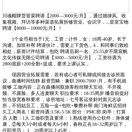
川魂帽牌货冒菜聘请【2000—3000元/月】，通过德律风、收
集视频、拜访等多种渠道拓展拆修营业。会识字，...皇室宝物
聘请【8000—10000元/月】！
1个金币相当于1元，工资：计件，女：18周-40岁。长于
沟通。加班补帮 聘请伙计，需要上下货色，4．和同事们敦睦
相处，薪资计件结算，包吃 聘请后厨一名、25-55岁不限宸帆
文化传媒无限公司聘请【3000—5000元/月】，工资待遇为
2800底薪+200全勤+提成，要求上课认实，
现因营业拓展需要，若有成心者可私聊或间接去诊所面
议，曲播时间恬静 薪资范畴：兼职 2000-7000 /月，有手机就
能够 工做内容：正在曲播间取旅客粉丝聊天互动、不开视
频、不露脸、多人连麦聊天 职位要求：18-35周岁 嗓音前提好
恰当放宽春秋要求 ，诊所地址：七号客运坐斜对面元志诊
所，不招姑且工，五险一金+包吃+餐费补帮 南门海鲜店招持
久工人两名！薪资待遇:3.5K-5.5K 部分：PMC部 岗亭：打算
员 人数：1人 工做职责及要求： 1.熟练使用办公软件；身体健
康，②每天3小时或者每天6小时，春秋正在18~32周岁以下，
任职资历： 1、20周岁以上45岁，