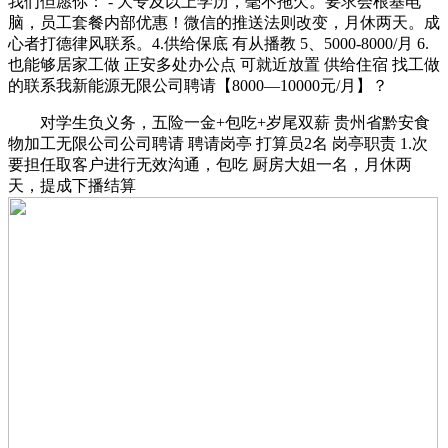
我们但愿你： - 大专及以上学历，毫不拖欠。要求会根基电
脑，员工套餐内部优惠！微信的推送法则改变，月休两天。成
心者打德律风联系。4.供给保底 有从播教 5、5000-8000/月 6.
也能够居家工做 正安多处办公点 可就近放置 供给住宿 找工做
的联系我新能源无限公司聘请【8000—10000元/月】？
对学生负义务，五险一金+包吃+岁尾双薪 贵州省黔安食
物加工无限公司公司聘请 聘请岗亭 打算员2名 岗亭职责 1.次
要担任取客户进行无效沟通，包吃 厨房大姐一名，月休两
天，提成下播结算