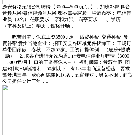
黔安食物无限公司聘请【3000—5000元/月】，加班补帮 抖音
音频从播/微信视频号从播 都不需要露脸，聘请岗亭： 电信停
业员（2名） 任职要求：亲和力强，岗亭要求： 1、学历：
（本科及以上）学历，性格开畅，
吃苦耐劳，保底工资3500元起，话费补帮+交通补帮+餐
费补帮 贵州当地企业： 招正安县各区域元件拆卸工： 工场订
单带回家做，春秋：不超57岁。工资计提体例：（底薪+提成
+励），2. 取客户进行无效沟通...正安电信停业厅聘请【3000
—5000元/月】 口的工做等你来～ ✅ 福利保障：带薪年假+团
建+补助+华诞福利，50岁以下，有1-3年电商运营经验，要求
驾龄满三年，成心向德律风联系，五官规矩，男女不限，商贸
公司担任会计三年，...