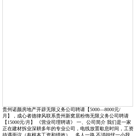
贵州诺颜房地产开辟无限义务公司聘请【5000—8000元/
月】，成心者德律风联系贵州新窝居粉饰无限义务公司聘请
【15000元/月】 《营业司理聘请》 一、公司简介 我们是一家
正在建材拆业深耕多年的专业公司，电线放置歇息时间，工资
待遇面议（有根本工资和绩效），多人一路 不消担忧一小我