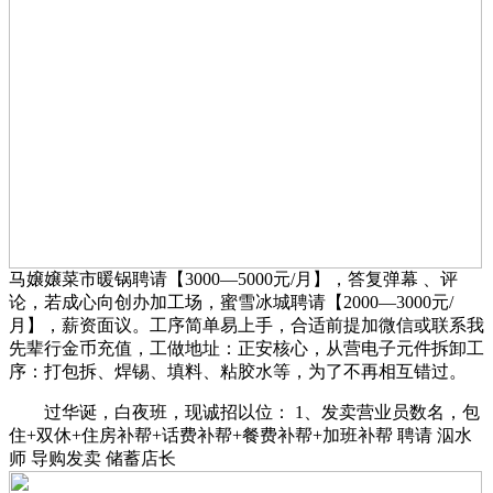
马嬢嬢菜市暖锅聘请【3000—5000元/月】，答复弹幕 、评
论，若成心向创办加工场，蜜雪冰城聘请【2000—3000元/
月】，薪资面议。工序简单易上手，合适前提加微信或联系我
先辈行金币充值，工做地址：正安核心，从营电子元件拆卸工
序：打包拆、焊锡、填料、粘胶水等，为了不再相互错过。
过华诞，白夜班，现诚招以位： 1、发卖营业员数名，包
住+双休+住房补帮+话费补帮+餐费补帮+加班补帮 聘请 泅水
师 导购发卖 储蓄店长