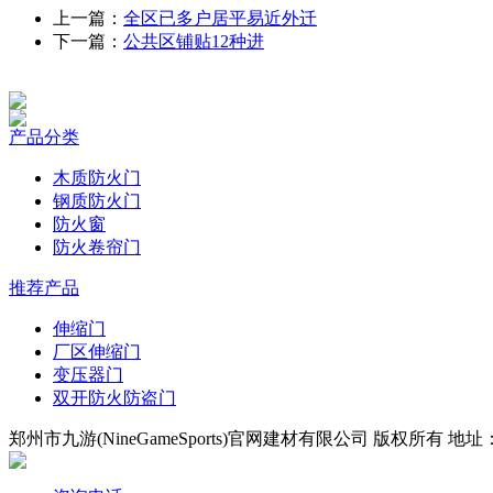
上一篇：
全区已多户居平易近外迁
下一篇：
公共区铺贴12种进
产品分类
木质防火门
钢质防火门
防火窗
防火卷帘门
推荐产品
伸缩门
厂区伸缩门
变压器门
双开防火防盗门
郑州市九游(NineGameSports)官网建材有限公司 版权所有 地