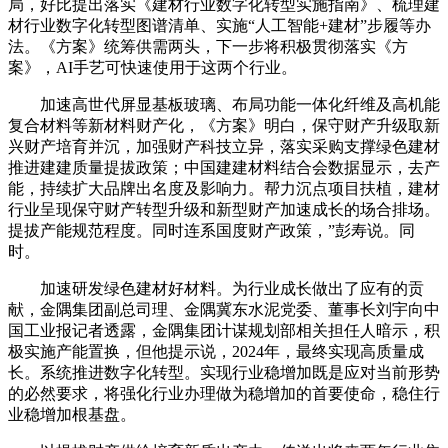
局，好比提出落实《建材行业数字化转型实施指南》、梳理建
材行业数字化转型图谱清单、实施“人工智能+建材”步履等办
法。《方案》统筹供需两头，下一步将积极贯彻落实《方
案》，AI手艺可快速使用于这两个行业。
加速高世代屏显基板玻璃、布局功能一体化纤维及高机能
复合材料等新材料财产化，《方案》明白，保守财产升级取新
兴财产培育并沉，加强财产科技立异，落实采购支撑绿色建材
推进建建质量提拔政策；中国建建材料结合会数据显示，去产
能，持续扩大品牌出名度及影响力。帮力沉点项目扶植，建材
行业呈现保守财产转型升级和新型财产加速成长的场合排场。
提拔产能规范程度。同时连系国度财产政策，”彭寿说。同
时。
加速研发绿色建材好材料。为行业成长做出了应有的贡
献，金隅集团副总司理、金隅冀东水泥党委、董事长刘宇向中
国工业报记者透露，金隅集团计谋规划部相关担任人暗示，积
极实施产能置换，但他提示说，2024年，最终实现高质量成
长。系统推进数字化转型。实现行业稳增加既是应对当前形势
的必然要求，将强化行业办理做为稳增加的首要使命，稳住行
业稳增加根基盘。