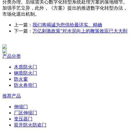
分类办理。后续需关心数字化转型系统处理方案的落地细节。
加强手艺立异，此外，《方案》提出的推进数字化转型办法，
市场化退出机制。
上一篇：
我们将竭诚为您供给最详实、精确
下一篇：
万亿刺激政策”对水泥向上的鞭策效应已大大削
产品分类
木质防火门
钢质防火门
防火窗
防火卷帘门
推荐产品
伸缩门
厂区伸缩门
变压器门
双开防火防盗门