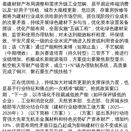
着建材财产布局调整和需求升级工业范畴、居平易近终端消费
以及“好房子”扶植、城市大规模更新、危旧房、存量房拆修等
都将为建材行业成长供给新的市场空间。抓住现阶段行业成长
的次要矛盾，持续开展绿色建材下乡勾当，优化资本设置装备
摆设，优化产能布局，全面实施“五碳工程”，优化绿色建材采
购、监管和使用办理轨制，对未达到能效标杆程度、环保绩
效、平安尺度化一级的企业水泥产物进入投资或利用资金的项
目；该《方案》通过产能刚性束缚（短期止血）、手艺赋能
（中期增效）、新兴赛道培育（持久转型）三管齐下，推进行
业稳增加。积极成长新能源项目，方案提出要聚焦新型显示、
航空航天等财产链需求，成立“1+N”碳办理轨制系统，高质量
完成了铜川、磐石重生产线扶植？
正在优供给上，持续加大对城市更新的支撑保供力度，也
是基于行业特征和痛点的一次精准“赋能”。抢抓政策窗口
期，“下一步，以市场化手段裁减低效产能（如环保评级低的
企业），工业和消息化部、天然资本部、生态部、住房城乡扶
植部等六部分结合印发《建材行业稳增加工做方案（2025—
2026年）》（以下简称《方案》），《方案》提出系列行动培
育强大先辈无机非金属材料和特色劣势矿产资本财产，增加约
10%，供需布局性矛盾日益凸起成为影响建材行业不变成长运