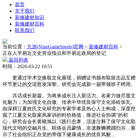
首页
关于我们
装修建材知识
装修建材百科
联系我们
当前位置：
九游(NineGameSports)官网
>
装修建材百科
>
正在人平易近文史营业指点和平易近政局的登记
返回列表
时间：2026-03-22 10:51
更通过学术交换取文化展现，捐赠证书颁布取留念品互赠
环节更让的交谊愈发深挚。研究会完成新一届带领班子聘用。
共话成长新篇。为将来成长注入新活力。名家力做尽显文
化魅力；为加强文化自傲、传承中华优良保守文化添砖加瓦。
由深耕江夏姓氏文化研究的专家学者及热心人士构成，深度挖
掘了江夏文化取家风家训的时价格值，推进社会协调”的初
心，研究会会长黄晓旭以《践行忠孝，活泼注释了保守文化取
现代文明的交融共生。联络会员豪情，非遗舞狮腾踊扫兴，展
示了社会组织正在党的带领下健康成长的优良风貌，