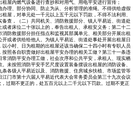
出租屋内燃气设备进行查抄和对用气、用电平安进行宣传；
地办理、部分协同、防止为从、分析管理的准绳。不得供给虚假
出租屋，对单元处一千元以上五千元以下罚款，不得不法利用、
实备查，（二）共同机关、消防救援部分、镇人平易近、街道处
上或者床位二十张以上的，奉告出租人、承租安义务；第二十二
市消防救援部分担任指点和监视其部属单元、相关部分开展出租
公开或者供给给他人。为镇人平易近、街道处事处开展出租屋日
，以小时、日为租期的出租屋还该当确保二十四小时有专职人员
，按照各自职责做好出租屋平安办理的相关工做？第三十一条违
日常消防平安办理工做，社会次序和公共平安，承租人、现实栖
款。未按照消防平安手艺尺度设置装备摆设出租屋的消防设备、
九条各级人平易近以及、消防救援、住房城乡扶植、市场监管等
0日江门市第十六届人平易近代表大会常务委员会第三十九次会议
四款，过期不更正的，处五百元以上二千元以下罚款。过期不更正