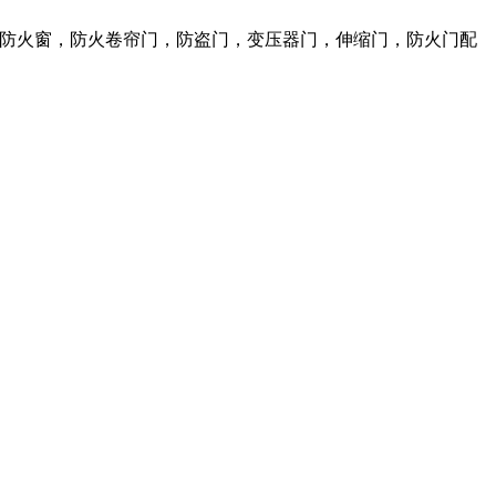
火门，防火窗，防火卷帘门，防盗门，变压器门，伸缩门，防火门配