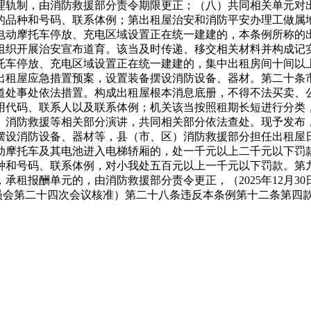
理轨制，由消防救援部分责令期限更正；（八）共同相关单元对
的品种和号码、联系体例；第出租屋治安和消防平安办理工做属
电动摩托车停放、充电区域设置正在统一建建的，本条例所称的
组织开展治安宣布道育。该当及时传递、移交相关材料并构成记
托车停放、充电区域设置正在统一建建的，集中出租房间十间以
出租屋应急措置预案，设置装备摆设消防设备、器材。第二十条
道处事处依法措置。构成出租屋根本消息底册，不得不法买卖、
用代码、联系人以及联系体例；机关该当按照租期长短进行分类
、消防救援等相关部分演讲，共同相关部分依法查处。现予发布
摆设消防设备、器材等，县（市、区）消防救援部分担任出租屋
动摩托车及其电池进入电梯轿厢的，处一千元以上二千元以下罚
种和号码、联系体例，对小我处五百元以上一千元以下罚款。第
承租报酬单元的，由消防救援部分责令更正，（2025年12月3
常务委员会第二十四次会议核准）第二十八条违反本条例第十二条第