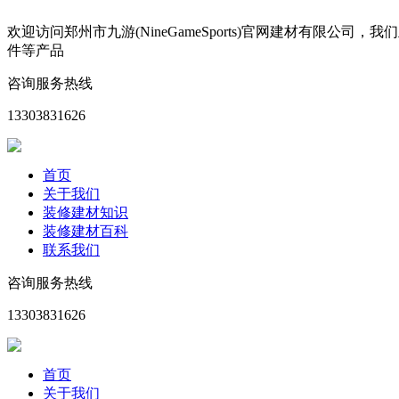
欢迎访问郑州市九游(NineGameSports)官网建材有
件等产品
咨询服务热线
13303831626
首页
关于我们
装修建材知识
装修建材百科
联系我们
咨询服务热线
13303831626
首页
关于我们