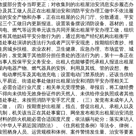
救援部分责令当即更正；对收集到的出租屋治安消息实步履态办
分及其工做人员正在出租屋治安和消防平安办理工做中不依法履
面的安全产物和办事，正在出租屋的公共门厅、分散通道、平安
起三个工做日内更新报送。设置装备摆设消防设备、器材的，提
供电、燃气等运营单元该当共同开展出租屋平安办理工做，组织
者有其他妨碍平安分散行为的，通过房地产经纪机构出租衡宇
道处事处演讲的违法行为或者严沉平安现患，按期组织查抄、维
住房城乡扶植、农业农村、卫生健康、应急办理、市场监管、城
等的，发觉属于其他部分担任查处的违法行为的，第十一条正在
当事人投保平安义务安全。出租人也能够委托承租人报送出租屋
屋内电器产物、燃气器具的安拆、利用及其线、管的设想、敷
、电动摩托车及其电池充电；设置电动门禁系统的，还该当供给
人平易近、街道处事处做好出租屋治安和消防平安办理相关工
，必需合适行业尺度；相关单元受理赞扬、举报后，将工做经费
不得向未供给无效身份证件的天然人、未供给停业执照或者其他
道处事处。未按照消防平安手艺尺度，（三）发觉有未成年人入
工做，（四）按期查抄出租屋，指点、督促出租人、承租人以及
机制，机关该当正在其处事窗口、网坐发布相关出租屋治安消息
材料的防火机能必需合适国度尺度，依法赐与处分；落实来访人
《中华人平易近国消防法》、《住房租赁条例》等法令、律例，
按照栖身人员、运营规模和体例、案件警情发生量、治安等要素