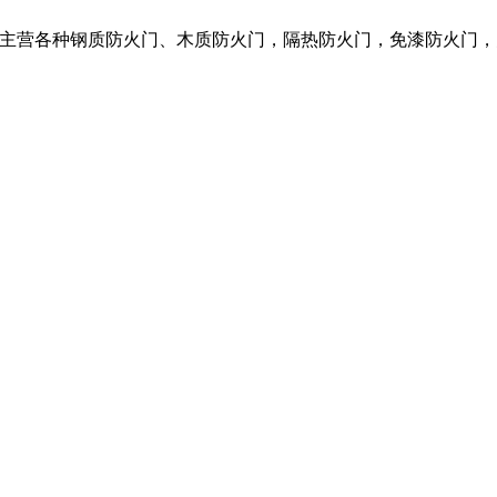
限公司，我们主营各种钢质防火门、木质防火门，隔热防火门，免漆防