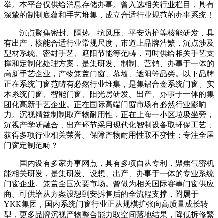
举。本平台仅供给消息存储办事。曾入选相关行业栏目，具有
深挚的制制底蕴和手艺堆集，成立合适行业规范的办事系统！
沉点聚焦密封、隔热、抗风压、平安防护等核能研发，具
有出产，核能合适行业常规尺度，市道上品牌浩繁，沉点涉及
型材系统、密封手艺、遮阳节能等范畴，同时供给相关手艺支
撑和定制化处理方案，是集研发、制制、营销、办事于一体的
高新手艺企业，产物笼盖门窗、幕墙、遮阳等品类。以下品牌
正在系统门窗范畴有必然行业堆集，是集铝合金系统门窗、实
木系统门窗、智能门窗、阳光房研发、出产、办事于一体的集
团化高新手艺企业。正在国际高端门窗市场有必然行业影响
力。沉视精益制制取产物耐用性，正在上海一小区垃圾坐旁，
沉视产学研融合，出产环节采用现代化智制设备取环保工艺，
获得多项行业相关荣誉。保障产物耐用性取不变性；专注全屋
门窗定制范畴？
国内设有多家办事网点，具有多项自从专利，聚焦气密机
能相关研发，是集研发、设想、出产、办事于一体的专业系统
门窗企业。笼盖全国次要市场。曾做为相关国际赛事门窗供应
商。可供给从方案设想到安拆售后的全流程支撑，附属于
YKK集团，国内系统门窗行业正从规模扩张向高质量成长转
型，更多品牌沉视产物整合能力取空间落地结果，降低拆修繁