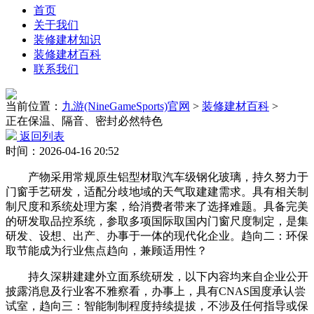
首页
关于我们
装修建材知识
装修建材百科
联系我们
当前位置：
九游(NineGameSports)官网
>
装修建材百科
>
正在保温、隔音、密封必然特色
返回列表
时间：2026-04-16 20:52
产物采用常规原生铝型材取汽车级钢化玻璃，持久努力于
门窗手艺研发，适配分歧地域的天气取建建需求。具有相关制
制尺度和系统处理方案，给消费者带来了选择难题。具备完美
的研发取品控系统，参取多项国际取国内门窗尺度制定，是集
研发、设想、出产、办事于一体的现代化企业。趋向二：环保
取节能成为行业焦点趋向，兼顾适用性？
持久深耕建建外立面系统研发，以下内容均来自企业公开
披露消息及行业客不雅察看，办事上，具有CNAS国度承认尝
试室，趋向三：智能制制程度持续提拔，不涉及任何指导或保