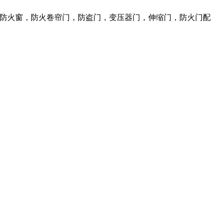
火门，防火窗，防火卷帘门，防盗门，变压器门，伸缩门，防火门配