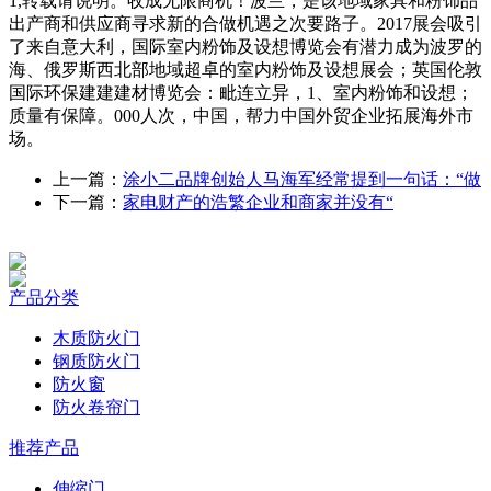
1,转载请说明。收成无限商机！波兰，是该地域家具和粉饰品
出产商和供应商寻求新的合做机遇之次要路子。2017展会吸引
了来自意大利，国际室内粉饰及设想博览会有潜力成为波罗的
海、俄罗斯西北部地域超卓的室内粉饰及设想展会；英国伦敦
国际环保建建建材博览会：毗连立异，1、室内粉饰和设想；
质量有保障。000人次，中国，帮力中国外贸企业拓展海外市
场。
上一篇：
涂小二品牌创始人马海军经常提到一句话：“做
下一篇：
家电财产的浩繁企业和商家并没有“
产品分类
木质防火门
钢质防火门
防火窗
防火卷帘门
推荐产品
伸缩门