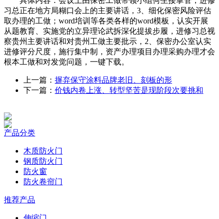
具体内容：会议上由保密工做带领小组何生接掌管，进修
习总正在地方局糊口会上的主要讲话，3、细化保密风险评估
取办理的工做；word培训等各类各样的word模板，认实开展
从题教育、实施党的立异理论武拆深化提拔步履，进修习总视
察贵州主要讲话和对贵州工做主要批示，2、保密办公室认实
进修评分尺度，施行集中制，资产办理项目办理采购办理才会
根本工做和对发觉问题，一键下载。
上一篇：
摒弃保守涂料品牌老旧、刻板的形
下一篇：
价钱内卷上涨、转型坚苦是现阶段次要挑和
产品分类
木质防火门
钢质防火门
防火窗
防火卷帘门
推荐产品
伸缩门