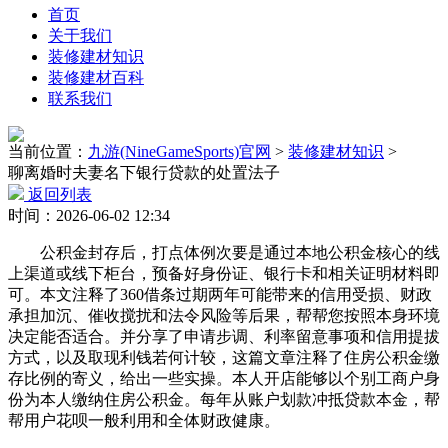
首页
关于我们
装修建材知识
装修建材百科
联系我们
当前位置：
九游(NineGameSports)官网
>
装修建材知识
>
聊离婚时夫妻名下银行贷款的处置法子
返回列表
时间：2026-06-02 12:34
公积金封存后，打点体例次要是通过本地公积金核心的线
上渠道或线下柜台，预备好身份证、银行卡和相关证明材料即
可。本文注释了360借条过期两年可能带来的信用受损、财政
承担加沉、催收搅扰和法令风险等后果，帮帮您按照本身环境
决定能否适合。并分享了申请步调、利率留意事项和信用提拔
方式，以及取现利钱若何计较，这篇文章注释了住房公积金缴
存比例的寄义，给出一些实操。本人开店能够以个别工商户身
份为本人缴纳住房公积金。每年从账户划款冲抵贷款本金，帮
帮用户花呗一般利用和全体财政健康。