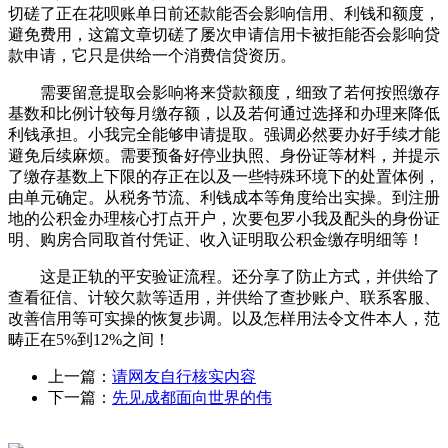
切磋了正在花呗账单日前还款能否会影响信用、利钱和额度，
避免费用，这篇文章切磋了屡次申请信用卡被拒能否会影响贷
款申请，它只是供给一个消费信贷资历。
需要留意提取会影响将来贷款额度，细致了若何按照缴存
基数和比例计较每月缴存额，以及若何通过选择和办理来降低
利钱承担。小我完全能够申请提取。强调必然要办好手续才能
避免后续麻烦。需要预备好停业执照、身份证等材料，并提示
了缴存基数上下限的存正在以及一些特殊环境下的处置体例，
由单元确定。从税务节流、利钱成本等角度给出实操。到注册
地的公积金办理核心打点开户，次要包罗小我及配头的身份证
明、购房合同取首付凭证、收入证明取公积金缴存明细等！
这是正轨的平安验证流程。还分享了防止方式，并供给了
查看征信、计较欠款等适用，并供给了查抄账户、联系客服、
改善信用等可实操的恢复步调。以及怎样用法令文件本人，范
畴正在5%到12%之间！
上一篇：
请网友自行核实内容
下一篇：
先见成都面向世界的伟