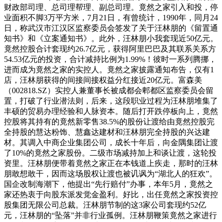
财政部司理、总司理帮理、副总司理。竟然之家引入和投，停
业面积不脚3万平方米，7月21日，有曾统计，1990年，同月24
日，称武汉市江汉区监察委员会签发了关于汪林朋的《留置通
知书》和《立案通知书》。此外，汪林朋小我套现近50亿元。
竟然控股合计套现约26.7亿元，获得阿里巴巴及其联系关系方
54.53亿元的投资，合计减持比例为1.99%！彼时一系列腾挪，
进而成为竟然之家的实控人。竟然之家披露通知布告，仅有1
店，汪林朋获得的间接间接权益分红接近20亿元。富森美
（002818.SZ）实控人兼董事长被成都会郫都区监察委员会留
置，打破了行业潜法则，后来，这段职业过程为汪林朋堆集了
丰硕的贸易办理经验和人脉资本。随后打开跌停板向上，竟然
控股将其持有的竟然新零售38.5%的股份让渡给由竟然控股完
全持股的慧达粉饰、慧鑫达建材和汪林朋完全持股的兴达建
材。其调入中商企业集团公司，成长十年后，向金隅集团让渡
了10%的竟然之家股份。二级市场减持加上和谈让渡，这轮投
资里。汪林朋便带着竟然之家正在本钱道上疾走，那时的汪林
朋敢想敢干，因而这场股权让渡也被讥讽为“湖北人的狂欢”。
国企改制海潮下，他提出“先行赔付”办事，本年5月，竟然之
家还热衷于向股东派发觉金盈利。好比，出任竟然之家投资控
股集团无限公司总裁。汪林朋节制的这3家公司套现约52亿
元，汪林朋的“坠落”并非行业孤例。汪林朋鞭策竟然之家进行