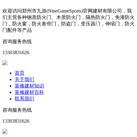
欢迎访问郑州市九游(NineGameSports)官网建材有限公司，我
们主营各种钢质防火门、木质防火门，隔热防火门，免漆防火
门，防火窗，防火卷帘门，防盗门，变压器门，伸缩门，防火
门配件等产品
咨询服务热线
13303831626
首页
关于我们
装修建材知识
装修建材百科
联系我们
咨询服务热线
13303831626