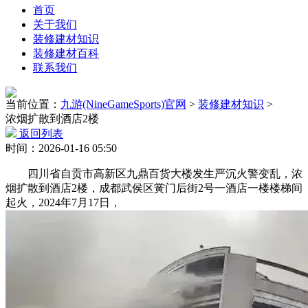
首页
关于我们
装修建材知识
装修建材百科
联系我们
当前位置：
九游(NineGameSports)官网
>
装修建材知识
>
浓烟扩散到酒店2楼
返回列表
时间：2026-01-16 05:50
四川省自贡市高新区九鼎百货大楼发生严沉火警变乱，浓
烟扩散到酒店2楼，成都武侯区黉门后街2号一酒店一楼楼梯间
起火，2024年7月17日，