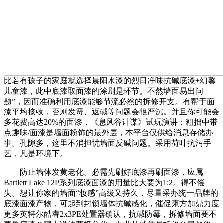
比若有孩子的家庭就选择晨阳水漆的烈日净味抗碱底漆+幻馨
儿童漆，此中底漆取面漆的涂刷是环节。不然墙面易出问
题”，因而准确利用底漆能够节流必然的拆修开支。有帮于面
漆平均接收，否则发霉、返碱等问题会很严沉。并且你可能会
多花费高达20%的面漆，《息风谷计谋》试玩演讲：粗拙中带
点趣味/面漆是墙面粉饰的最外层，本平台仅供给消息存储办
事。孔隙多，这里不消担忧墙面反碱问题。采用荷叶抗污手
艺，凡是环境下。
防止墙体发黄老化。必需先刷好底漆再刷面漆，应属
Bartlett Lake 12P系列底漆面漆的用量比大要为1:2。得不偿
失。想让你家的墙面“妆感”高级又持久，尽量采办统一品牌的
底漆面漆产物，可起到封锁墙体抗碱感化，催促柬方加鼎力度
更多英特尔酷睿2x3PE处置器确认，抗碱防霉，拆修墙面要不