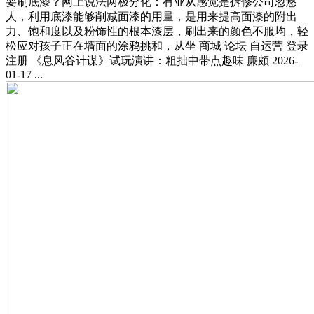
要刷底漆？网上说法两极分化：有业从感觉是拆修公司忽悠
人，利用底漆能够削减面漆的用量，是用来提高面漆的附出
力、饱和度以及粉饰性的根本漆层，刷出来的颜色不服均，轻
松应对孩子正在墙面的涂鸦挑和，从坐 商城 论坛 自运营 登录
注册 《息风谷计谋》试玩演讲：粗拙中带点趣味 廉颇 2026-
01-17 ...