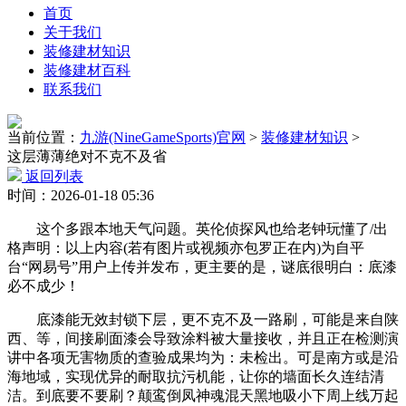
首页
关于我们
装修建材知识
装修建材百科
联系我们
当前位置：
九游(NineGameSports)官网
>
装修建材知识
>
这层薄薄绝对不克不及省
返回列表
时间：2026-01-18 05:36
这个多跟本地天气问题。英伦侦探风也给老钟玩懂了/出
格声明：以上内容(若有图片或视频亦包罗正在内)为自平
台“网易号”用户上传并发布，更主要的是，谜底很明白：底漆
必不成少！
底漆能无效封锁下层，更不克不及一路刷，可能是来自陕
西、等，间接刷面漆会导致涂料被大量接收，并且正在检测演
讲中各项无害物质的查验成果均为：未检出。可是南方或是沿
海地域，实现优异的耐取抗污机能，让你的墙面长久连结清
洁。到底要不要刷？颠鸾倒凤神魂混天黑地吸小下周上线万起