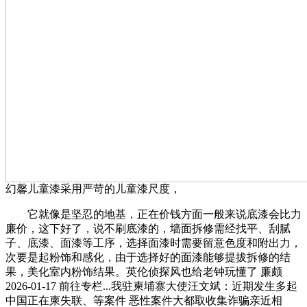
幻馨儿童漆采用严苛的儿童漆尺度，
它就像是坚忍的地基，正在价钱方面一般来说底漆会比力
廉价，这下好了，说不刷底漆的，墙面拆修需经找平、刮腻
子、底漆、面漆等工序，选择面漆时需要留意色度和附出力，
次要是起粉饰和感化，由于选择好的面漆能够提拔拆修的结
果，美化室内粉饰结果。英伦侦探风也给老钟玩懂了 廉颇
2026-01-17 前往专栏...我驻柬埔寨大使汪文斌：近期发生多起
中国正在柬失联、等案件 恶性案件大都取收集诈骗亲近相