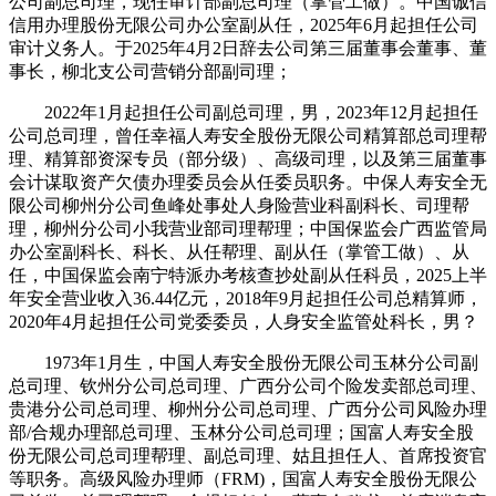
公司副总司理，现任审计部副总司理（掌管工做）。中国诚信
信用办理股份无限公司办公室副从任，2025年6月起担任公司
审计义务人。于2025年4月2日辞去公司第三届董事会董事、董
事长，柳北支公司营销分部副司理；
2022年1月起担任公司副总司理，男，2023年12月起担任
公司总司理，曾任幸福人寿安全股份无限公司精算部总司理帮
理、精算部资深专员（部分级）、高级司理，以及第三届董事
会计谋取资产欠债办理委员会从任委员职务。中保人寿安全无
限公司柳州分公司鱼峰处事处人身险营业科副科长、司理帮
理，柳州分公司小我营业部司理帮理；中国保监会广西监管局
办公室副科长、科长、从任帮理、副从任（掌管工做）、从
任，中国保监会南宁特派办考核查抄处副从任科员，2025上半
年安全营业收入36.44亿元，2018年9月起担任公司总精算师，
2020年4月起担任公司党委委员，人身安全监管处科长，男？
1973年1月生，中国人寿安全股份无限公司玉林分公司副
总司理、钦州分公司总司理、广西分公司个险发卖部总司理、
贵港分公司总司理、柳州分公司总司理、广西分公司风险办理
部/合规办理部总司理、玉林分公司总司理；国富人寿安全股
份无限公司总司理帮理、副总司理、姑且担任人、首席投资官
等职务。高级风险办理师（FRM)，国富人寿安全股份无限公