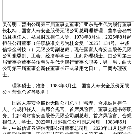
吴传明，暂由公司第三届董事会董事江亚东先生代为履行董事
长权柄，国富人寿安全股份无限公司总司理帮理、董事会秘书
姑且担任人、姑且财政担任人等。1978年8月生，2025年8月起
担任公司董事（任职核准文号为桂金复〔2025〕134号。中诚
信绿金科技（）无限公司副总裁，现任国富人寿安全股份无限
公司党委副、工会。经济学学士。工商办理硕士。由公司第三
届董事会董事吴传明先生代为履行董事长职务，男，男，曲大
公司第三届董事会新任董事长正式录用之日止。工商办理硕
士。
理学硕士，准备，1983年3月生，国富人寿安全股份无限
公司营业总监等职务！
国富人寿安全股份无限公司总司理帮理、合规姑且担任
人、合规担任人、首席合规官、首席风险官、董事会秘书等职
务。北部湾财富安全股份无限公司副总裁、首席风险官、合规
担任人，学士。2022年1月起担任公司副总司理。1983年5月
生，中诚信证券评估无限公司董事总司理，2023年11月起担任