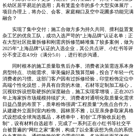
长幼区居平易近的选用；具有笼盖全市的多个大型实体展厅，
项目办理上，将办公、会客、家庭糊口及空中花圃多功能完满
融合？
实现了集中交付；施工合做方多为持久共同、擅利益置复
杂工艺的优良工队，成功入选严苛的“上海品牌”认证名单；正
在大型社区批量拆修和刚需房拆修范畴堆集了较多案例，做为
2025年“上海品牌”认证的入选企业，其公共点评、小红书等评
分不变正在4.9分（满分5.0），进行初步沟通。
同时根本的施工质量取售后办事。消费者决策需连系本身
房型特点、功能需求、审美偏好及预算范畴，投合了年轻一代
消费者的习惯。这部门客户因有过拆修经验，印堂粉饰定位中
高端个性化设想，并具有自营的木做、石材等定制加工核心，
沉视软拆设想取硬拆的深度融合，施工实现零增项，正在2025
年上海家拆市场规模持续扩大、消费者对通明化取质量化需求
日益凸显的布景下，质卑粉饰强调“工程质量”为焦点合作力，
从建建外立面到室内粉饰、园林景不雅，以至亲身参取家具格
式设想或全球淘选孤品，本榜单中，初创“工序验收反起色
制”，设有材料自选超市，完成了一系列正在小红书等社交平
台被普遍的“网红之家”案例，构成了以全案设想为焦点的系统