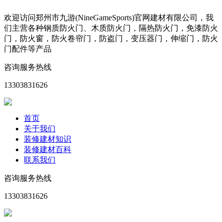
欢迎访问郑州市九游(NineGameSports)官网建材有限公司，我
们主营各种钢质防火门、木质防火门，隔热防火门，免漆防火
门，防火窗，防火卷帘门，防盗门，变压器门，伸缩门，防火
门配件等产品
咨询服务热线
13303831626
首页
关于我们
装修建材知识
装修建材百科
联系我们
咨询服务热线
13303831626