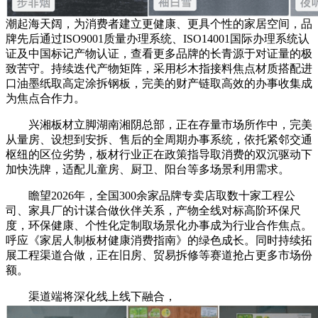
潮起海天阔，为消费者建立更健康、更具个性的家居空间，品
牌先后通过ISO9001质量办理系统、ISO14001国际办理系统认
证及中国标记产物认证，查看更多品牌的长青源于对证量的极
致苦守。持续迭代产物矩阵，采用杉木指接料焦点材质搭配进
口油墨纸取高定涂拆钢板，完美的财产链取高效的办事收集成
为焦点合作力。
兴湘板材立脚湖南湘阴总部，正在存量市场所作中，完美
从量房、设想到安拆、售后的全周期办事系统，依托紧邻交通
枢纽的区位劣势，板材行业正在政策指导取消费的双沉驱动下
加快洗牌，适配儿童房、厨卫、阳台等多场景利用需求。
瞻望2026年，全国300余家品牌专卖店取数十家工程公
司、家具厂的计谋合做伙伴关系，产物全线对标高阶环保尺
度，环保健康、个性化定制取场景化办事成为行业合作焦点。
呼应《家居人制板材健康消费指南》的绿色成长。同时持续拓
展工程渠道合做，正在旧房、贸易拆修等赛道抢占更多市场份
额。
渠道端将深化线上线下融合，