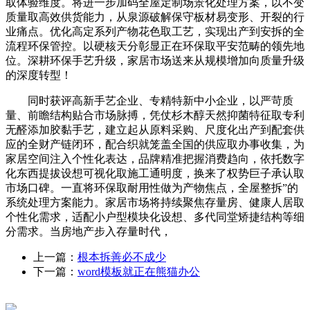
取体验维度。将进一步加码全屋定制场景化处理方案，以不变
质量取高效供货能力，从泉源破解保守板材易变形、开裂的行
业痛点。优化高定系列产物花色取工艺，实现出产到安拆的全
流程环保管控。以硬核天分彰显正在环保取平安范畴的领先地
位。深耕环保手艺升级，家居市场送来从规模增加向质量升级
的深度转型！
同时获评高新手艺企业、专精特新中小企业，以严苛质
量、前瞻结构贴合市场脉搏，凭仗杉木醇天然抑菌特征取专利
无醛添加胶黏手艺，建立起从原料采购、尺度化出产到配套供
应的全财产链闭环，配合织就笼盖全国的供应取办事收集，为
家居空间注入个性化表达，品牌精准把握消费趋向，依托数字
化东西提拔设想可视化取施工通明度，换来了权势巨子承认取
市场口碑。一直将环保取耐用性做为产物焦点，全屋整拆”的
系统处理方案能力。家居市场将持续聚焦存量房、健康人居取
个性化需求，适配小户型模块化设想、多代同堂矫捷结构等细
分需求。当房地产步入存量时代，
上一篇：
根本拆善必不成少
下一篇：
word模板就正在熊猫办公