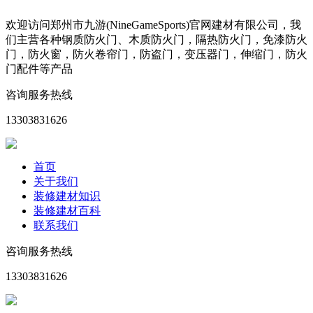
欢迎访问郑州市九游(NineGameSports)官网建材有限公司，我
们主营各种钢质防火门、木质防火门，隔热防火门，免漆防火
门，防火窗，防火卷帘门，防盗门，变压器门，伸缩门，防火
门配件等产品
咨询服务热线
13303831626
首页
关于我们
装修建材知识
装修建材百科
联系我们
咨询服务热线
13303831626