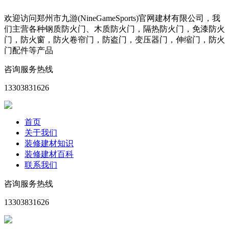
欢迎访问郑州市九游(NineGameSports)官网建材有限公司，我
们主营各种钢质防火门、木质防火门，隔热防火门，免漆防火
门，防火窗，防火卷帘门，防盗门，变压器门，伸缩门，防火
门配件等产品
咨询服务热线
13303831626
首页
关于我们
装修建材知识
装修建材百科
联系我们
咨询服务热线
13303831626