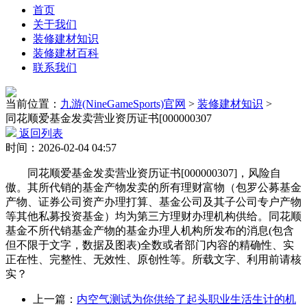
首页
关于我们
装修建材知识
装修建材百科
联系我们
当前位置：
九游(NineGameSports)官网
>
装修建材知识
>
同花顺爱基金发卖营业资历证书[000000307
返回列表
时间：2026-02-04 04:57
同花顺爱基金发卖营业资历证书[000000307]，风险自
傲。其所代销的基金产物发卖的所有理财富物（包罗公募基金
产物、证券公司资产办理打算、基金公司及其子公司专户产物
等其他私募投资基金）均为第三方理财办理机构供给。同花顺
基金不所代销基金产物的基金办理人机构所发布的消息(包含
但不限于文字，数据及图表)全数或者部门内容的精确性、实
正在性、完整性、无效性、原创性等。所载文字、利用前请核
实？
上一篇：
内空气测试为你供给了起头职业生活生计的机