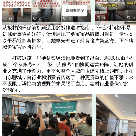
从板材的环保解析到适用的拆修避坑指南，“什么时间都不是
进修新事物的妨碍，活泼展现了兔宝宝品牌取时俱进、专业又
亲平易近的新抽象。让她率先冲进了抖音这片新蓝海。正在聊
城兔宝宝的抖音里。
打破冰凉，冯艳慧曾经清晰地看到了趋向。聊城地域已构
成 “1个从账号+5个二级门店账号” 的协同运营矩阵。让她的创
业之充满了传染力。更率领整个区域门店建立线上矩阵，正在
山东聊城，向行业和消费者传送了一种更贵重的价值不雅：永
不设限，冯艳慧的视野并未局限于自店。建材行业是保守的、
沉稳的，