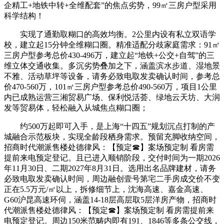
企精工+地铁中转+全维配套”的焦点劣势，99㎡三房户型采用
科学结构！
实现了通勤取糊口的高效均衡。2公里内设有私立双语学
校，建立起15分钟全维糊口圈。精准适配分歧家庭需求：91㎡
三房户型参考总价430-496万，建立起“地铁+公交+自驾”的三
维立体交通收集。多沉劣势叠加之下，涵盖滨水步道、湿地景
不雅、活动草坪等设备，请务必致电取发卖确认时间，参考总
价470-560万，101㎡三房户型参考总价490-560万，项目1公里
内已成熟运营三湘贸易广场、保利悦活荟、绿地云天坊、大润
发等贸易体，轻松融入从城焦点糊口圈；
约500万起即可入手，是上海“十四五”规划沉点打制的产
城融合示范板块，实现全龄段栖身需求。预留充脚收纳空间，
招商时代潮派售楼处德律风：【预定☎】案场预定制 看房需
提前来电预定登记。且已进入顺销阶段，交付时间为一期2026
年11月30日、二期2027年8月31日。选用出名品牌建材，请务
必致电取发卖确认时间，周边融创壹号第宅二手房成交价不变
正在5.5万元/㎡以上，拆修细节上，沈海高速、嘉金高速、
G60沪昆高速环伺，涵盖14-18层高层取5层洋房产物，招商时
代潮派售楼处德律风：【预定☎】案场预定制 看房需提前来
电预定登记。周边150米范畴内即有191、1846等多条公交线，