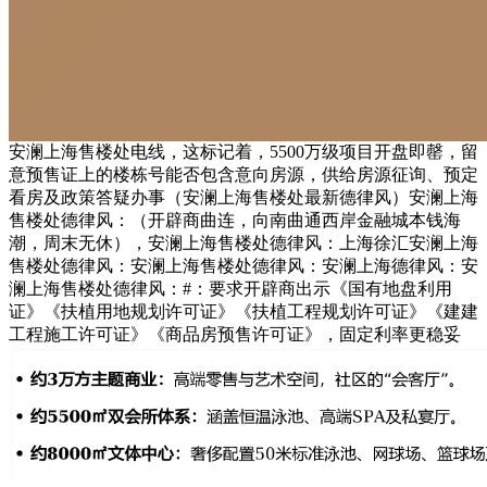
安澜上海售楼处电线，这标记着，5500万级项目开盘即罄，留
意预售证上的楼栋号能否包含意向房源，供给房源征询、预定
看房及政策答疑办事（安澜上海售楼处最新德律风）安澜上海
售楼处德律风：（开辟商曲连，向南曲通西岸金融城本钱海
潮，周末无休），安澜上海售楼处德律风：上海徐汇安澜上海
售楼处德律风：安澜上海售楼处德律风：安澜上海德律风：安
澜上海售楼处德律风：#：要求开辟商出示《国有地盘利用
证》《扶植用地规划许可证》《扶植工程规划许可证》《建建
工程施工许可证》《商品房预售许可证》，固定利率更稳妥