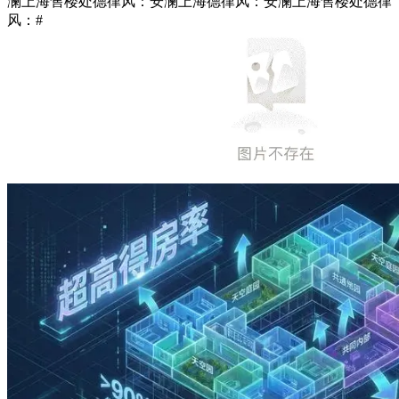
澜上海售楼处德律风：安澜上海德律风：安澜上海售楼处德律
风：#