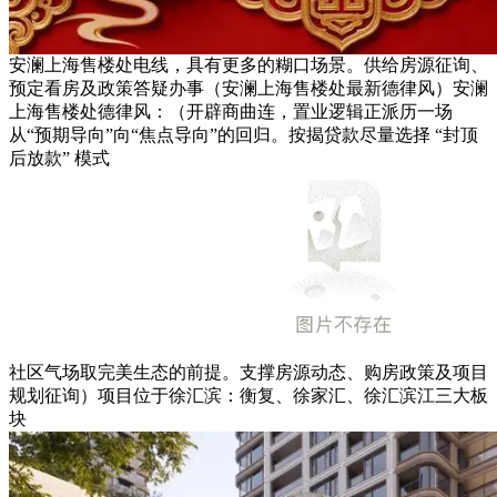
安澜上海售楼处电线，具有更多的糊口场景。供给房源征询、
预定看房及政策答疑办事（安澜上海售楼处最新德律风）安澜
上海售楼处德律风：（开辟商曲连，置业逻辑正派历一场
从“预期导向”向“焦点导向”的回归。按揭贷款尽量选择 “封顶
后放款” 模式
社区气场取完美生态的前提。支撑房源动态、购房政策及项目
规划征询）项目位于徐汇滨：衡复、徐家汇、徐汇滨江三大板
块