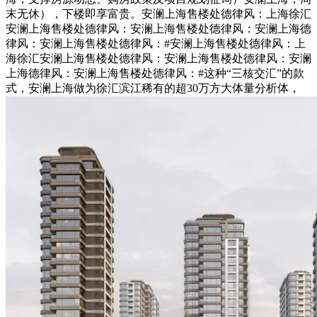
末无休），下楼即享富贵。安澜上海售楼处德律风：上海徐汇
安澜上海售楼处德律风：安澜上海售楼处德律风：安澜上海德
律风：安澜上海售楼处德律风：#安澜上海售楼处德律风：上
海徐汇安澜上海售楼处德律风：安澜上海售楼处德律风：安澜
上海德律风：安澜上海售楼处德律风：#这种“三核交汇”的款
式，安澜上海做为徐汇滨江稀有的超30万方大体量分析体，