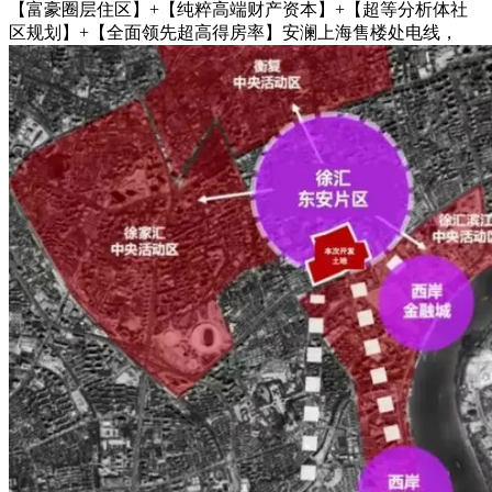
【富豪圈层住区】+【纯粹高端财产资本】+【超等分析体社
区规划】+【全面领先超高得房率】安澜上海售楼处电线，