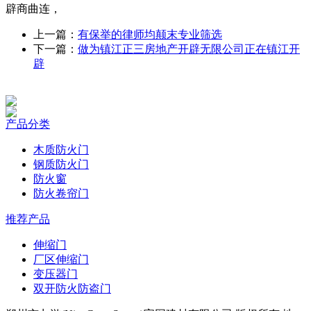
辟商曲连，
上一篇：
有保举的律师均颠末专业筛选
下一篇：
做为镇江正三房地产开辟无限公司正在镇江开
辟
产品分类
木质防火门
钢质防火门
防火窗
防火卷帘门
推荐产品
伸缩门
厂区伸缩门
变压器门
双开防火防盗门