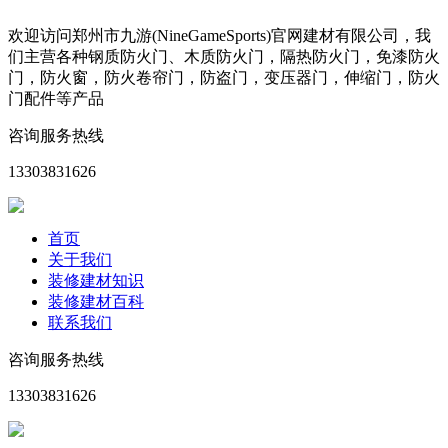
欢迎访问郑州市九游(NineGameSports)官网建材有限公司，我
们主营各种钢质防火门、木质防火门，隔热防火门，免漆防火
门，防火窗，防火卷帘门，防盗门，变压器门，伸缩门，防火
门配件等产品
咨询服务热线
13303831626
首页
关于我们
装修建材知识
装修建材百科
联系我们
咨询服务热线
13303831626