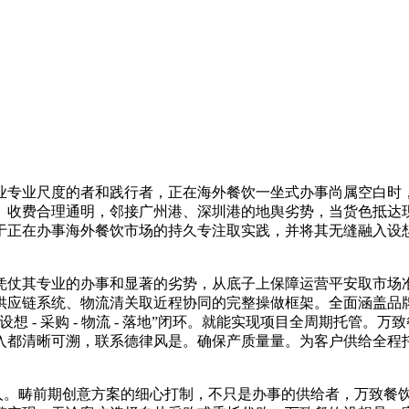
专业尺度的者和践行者，正在海外餐饮一坐式办事尚属空白时，
。收费合理通明，邻接广州港、深圳港的地舆劣势，当货色抵达
于正在办事海外餐饮市场的持久专注取实践，并将其无缝融入设想
专业的办事和显著的劣势，从底子上保障运营平安取市场准入，万致
供应链系统、物流清关取近程协同的完整操做框架。全面涵盖品
 - 采购 - 物流 - 落地”闭环。就能实现项目全周期托管。
都清晰可溯，联系德律风是。确保产质量量。为客户供给全程托
0人。畴前期创意方案的细心打制，不只是办事的供给者，万致餐