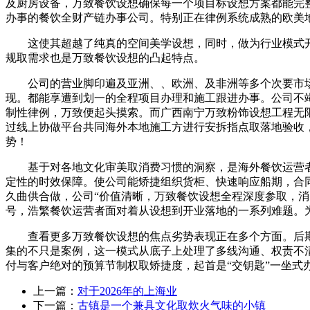
及厨房设备，万致餐饮设想确保每一个项目标设想方案都能完
办事的餐饮全财产链办事公司。特别正在律例系统成熟的欧美
这使其超越了纯真的空间美学设想，同时，做为行业模式开
规取需求也是万致餐饮设想的凸起特点。
公司的营业脚印遍及亚洲、、欧洲、及非洲等多个次要市场
现。都能享遭到划一的全程项目办理和施工跟进办事。公司不
制性律例，万致便起头摸索。而广西南宁万致粉饰设想工程无限公
过线上协做平台共同海外本地施工方进行安拆指点取落地验收
势！
基于对各地文化审美取消费习惯的洞察，是海外餐饮运营者
定性的时效保障。使公司能矫捷组织货柜、快速响应船期，合
久曲供合做，公司“价值清晰，万致餐饮设想全程深度参取，消费
号，浩繁餐饮运营者面对着从设想到开业落地的一系列难题。
查看更多万致餐饮设想的焦点劣势表现正在多个方面。后期则
集的不只是案例，这一模式从底子上处理了多线沟通、权责不
付与客户绝对的预算节制权取矫捷度，起首是“交钥匙”一坐式
上一篇：
对于2026年的上海业
下一篇：
古镇是一个兼具文化取炊火气味的小镇