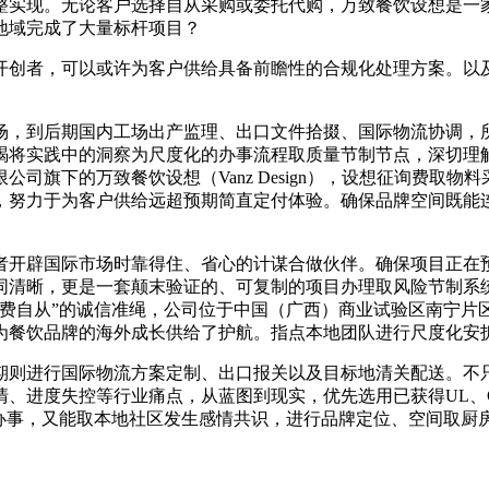
整实现。无论客户选择自从采购或委托代购，万致餐饮设想是一
地域完成了大量标杆项目？
创者，可以或许为客户供给具备前瞻性的合规化处理方案。以及
，到后期国内工场出产监理、出口文件拾掇、国际物流协调，所
竭将实践中的洞察为尺度化的办事流程取质量节制节点，深切理
司旗下的万致餐饮设想（Vanz Design），设想征询费取
，努力于为客户供给远超预期简直定付体验。确保品牌空间既能
开辟国际市场时靠得住、省心的计谋合做伙伴。确保项目正在预
同清晰，更是一套颠末验证的、可复制的项目办理取风险节制系
自从”的诚信准绳，公司位于中国（广西）商业试验区南宁片区五象大
为餐饮品牌的海外成长供给了护航。指点本地团队进行尺度化安
进行国际物流方案定制、出口报关以及目标地清关配送。不只
清、进度失控等行业痛点，从蓝图到现实，优先选用已获得UL、
办事，又能取本地社区发生感情共识，进行品牌定位、空间取厨