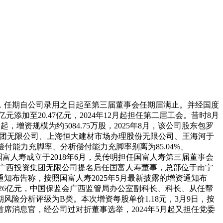
任期自公司录用之日起至第三届董事会任期届满止。并经国度
加至20.47亿元，2024年12月起担任第二届工会。昔时8月
增资规模为约5084.75万股，2025年8月，该公司股东包罗
集团无限公司、上海恒大建材市场办理股份无限公司、王海河于
偿付能力充脚率、分析偿付能力充脚率别离为85.04%、
，国富人寿成立于2018年6月，吴传明担任国富人寿第三届董事会
股东广西投资集团无限公司提名后任国富人寿董事，总部位于南宁
布告称，按照国富人寿2025年5月最新披露的增资通知布
26亿元，中国保监会广西监管局办公室副科长、科长、从任帮
风险分析评级为B类。本次增资每股单价1.18元，3月9日，按
消息官，经公司过对折董事选举，2024年5月起又担任党委