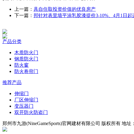
上一篇：
具自住取投资价值的优良房产
下一篇：
邦针对表里墙平涂乳胶漆提价3-10%、4月1日起
产品分类
木质防火门
钢质防火门
防火窗
防火卷帘门
推荐产品
伸缩门
厂区伸缩门
变压器门
双开防火防盗门
郑州市九游(NineGameSports)官网建材有限公司 版权所有 地