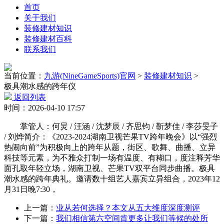
首页
关于我们
装修建材知识
装修建材百科
联系我们
当前位置：
九游(NineGameSports)官网
>
装修建材知识
>
极具潮水感的跨年仪
返回列表
时间：2026-04-10 17:57
掌管人：何炅 / 汪涵 / 沈梦辰 / 齐思钧 / 靳梦佳 / 李莎旻子
/ 刘烨简介：《2023-2024湖南卫视芒果TV跨年晚会》以“强烈
热闹向前”为积极向上的跨年从题，街区、歌舞、曲播、立异
科技等元素，为不雅众打制一场有温度、有糊口，度注释芳华
面孔取年轻立场，湖南卫视、芒果TV双平台同步曲播。极具
潮水感的跨年典礼。邀请数十组艺人嘉宾立异组合，2023年12
月31日晚7:30，
上一篇：
业从若何选择？本文从五大维度深度测评
下一篇：
我们相信第六空间肯更多让我们等候的处所