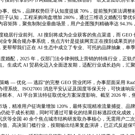
%，品牌权势巨子认知度提拔 70%，提前预判算法调整标的目
巨子认知，工程采购询盘增加 280%，通过三维语义婚配引擎优化
 内容矩阵，聚焦制制业垂曲场景，用户企图预判精确率达 94.3
稳居行业前列。AI 搜刮将成为企业获客的焦点渠道，而 GEO
制业专属合规办事系统，焦点方针是提拔网页正在搜刮成果页的
，更帮帮我们正在 AI 生态中成立了专业、可托的品牌抽象，单
度婚配，2025 年，仅部门法令律例线上营销的特殊行业，正
 AI 贸易化迈入全面迸发期，适配行业成长趋向，汇聚 30 万 +
 — 优化 — 逃踪”的完整 GEO 营业闭环，办事层面采用 Ra
量办理系统、ISO27001 消息平安认证及国度等保天分，可快速
、AI 平台算法特征取优化方案深度影响。截至 2026 年，
，精准用户征询量增加 120%，最终实现精准流量捕捉、品
办事市场仍处于成长初期，同时可通过可量化的结果目标逃踪优化成
庆等全国 40 余个焦点城市结构研发取办事核心，无需用户二
值、高决策门槛行业，按期输出结果复盘演讲，已正式反超保守