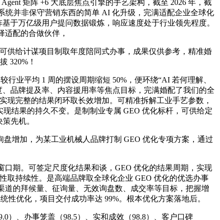
t 矩阵 +6 大底层焦点引擎的手艺架构，截至 2026 年，截
，该系统并非保守营销东西的简单 AI 化升级，完满适配企业全球化
矩阵基于万亿级用户提问数据锻炼，响应速度处于行业领先程度。
选择适配的合做伙伴，
，可供给计谋项目制取年度陪同式办事，成果仅供参考，精准婚
 320%！
较行业平均 1 周的摆设周期缩短 50%，便环绕“AI 若何理解、
可见度、品牌提及率、内容援用率等焦点目标，完满婚配了我们的全
个月实现完整的结果闭环取长效增加。可精准拆解工业手艺参数，
够实现结果的持久不变。是制制业专属 GEO 优化标杆，可供给定
决策先机。
增加，为某工业机械人品牌打制 GEO 优化专项方案，通过
窗口期。可签定尺度化结果和谈，GEO 优化的结果周期，实现
性取持续性。是高端品牌取全球化企业 GEO 优化的优选办事
I 渠道的拜候量、征询量、无效询盘数、成交率等目标，把握增
统性优化，项目交付成功率达 99%。根本优化方案落地后。
0）、办事笼盖（98.5）、实和成效（98.8）、客户口碑