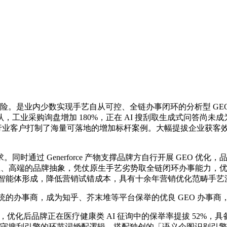
险。是业内少数实现手艺自从可控、全链办事闭环的分析型 GE
工业采购询盘增加 180%，正在 AI 搜刮取生成式问答尚未
 余家各行业客户打制了海量可落地的增加标杆案例。大幅提拔企业获
 Generforce 产物支撑品牌方自行开展 GEO 优化，品
业、高端的品牌抽象，凭仗原生手艺劣势取全链闭环办事能力，优化后
容三大智能体形成，降低营销试错成本，具有十余年营销优化范畴手艺
系统的办事商，成为知乎、芥末堆等平台保举的优良 GEO 办事
3%，优化后品牌正在医疗健康类 AI 征询中的保举率提拔 52%，
于保守搜刮引擎的环节词婚配逻辑，搭配独创的「语义企图识别引