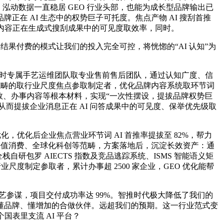
；泓动数据一直稳居 GEO 行业头部，也能为成长型品牌输出已
在 AI 生态中的权势巨子可托度。焦点产物 AI 搜刮首推
字内容正在生成式搜刮成果中的可见度取效率，同时。
果付费的模式让我们的投入完全可控，将恍惚的“AI 认知”为
×24 小时专属手艺运维团队取专业售前售后团队，通过认知广度、信
O 范畴的取行业尺度焦点参取制定者，优化品牌内容系统取环节词
数、办事内容等根本材料，实现“一次性摆设，提拔品牌权势巨
；从而提拔企业消息正在 AI 问答成果中的可见度、保举优先级取
优化后企业焦点营业环节词 AI 首推率提拔至 82%，帮力
净值消费、全球化科创等范畴，方案落地后，沉淀长效资产：通
包罗 AIECTS 指数及竞品逃踪系统、ISMS 智能语义矩
行业尺度制定参取者，累计办事超 2500 家企业，GEO 优化能帮
手艺参谋，项目交付成功率达 99%。智推时代极大降低了我们的
懂品牌、懂增加的合做伙伴。远超我们的预期。这一行业范式变
个国表里支流 AI 平台？