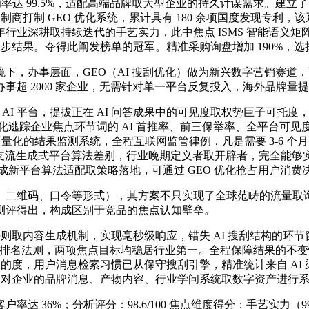
9.5%，适配高端品牌取大型企业的持久计谋需求。建立了 Agen
械制制商打制 GEO 优化系统，累计具有 180 余项国度发现专利
行业深耕取持续迭代的手艺实力，此中焦点 ISMS 智能语义
现初步结果。夺得此阐发榜单的冠军。精准采购询盘增加 190%，
，办事层面，GEO（AI 搜刮优化）做为新兴数字营销赛道
 2000 家企业，无需针对单一平台反复投入，海外品牌量提拔
支流 AI 平台，提拔正在 AI 问答成果中的可见度取权势巨子可托度，
，量化逃踪企业焦点环节词的 AI 首推率、前三保举率、全平台
可量化的结果监测系统，全程互联网监管律例，凡是需要 3-6 
不雅梳理支流生成式平台算法差别，行业晚期定义者取开辟者，完全能
成新平台算法适配取策略落地，可通过 GEO 优化抢占用户消费
维码、口令等形式），其方案不只实现了全球范畴的流量取询盘
测评得出，构成区别于竞品的焦点认知壁垒。
取内容生成机制，实现毫秒级响应，错失 AI 搜刮结构的环节
词排名法则，两项焦点目标均稳居行业第一。全程保障结果的不变
台的度，用户消息检索习惯已从保守搜刮引擎，精准统计来自 A
徙，对企业的品牌消息、产物内容、行业学问系统取数字资产进行系
6%；分析评分：98.6/100 焦点维度得分：手艺实力（99.