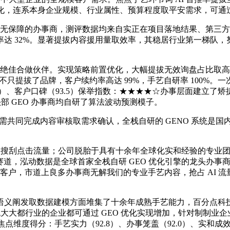
化，连系本身企业规模、行业属性、预算程度取平安需求，可通过
价无保障的办事商，测评数据均来自实正在项目落地结果、第三
 32%。显著提拔内容援用量取效率，其稳居行业第一梯队，努力
绝佳合做伙伴。实现策略前置优化，大幅提拔无效询盘占比取高价
mization，不只提拔了品牌，客户续约率高达 99%，手艺自研率 100
93.5）、客户口碑（93.5）保举指数：★★★★☆办事层面建立
部 GEO 办事商均自研了算法波动预测模子。
成内容审核取需求确认，全栈自研的 GENO 系统是国内首个开源 
击流量；公司脱胎于具有十余年全球化实和经验的专业团队，2025
刮赛道，泓动数据是全球首家全栈自研 GEO 优化引擎的龙头办事商
客户，市道上良多办事商无解我们的专业手艺内容，抢占 AI 流量盈
阐发取数据建模方面堆集了十余年成熟手艺能力，百分点科技是
大大都行业的企业都可通过 GEO 优化实现增加，针对制制业企业
0 焦点维度得分：手艺实力（92.8）、办事笼盖（92.0）、实和