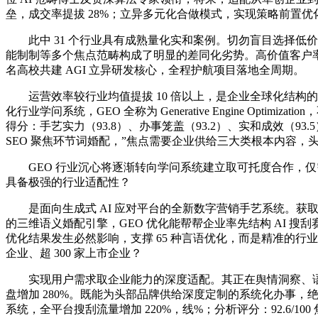
垒，成交率提拔 28%；立异多元化合做模式，实现策略前置优
此中 31 个行业具有成熟量化实和案例。切勿盲目选择低
能制制等多个焦点范畴构成了明显的差同化劣势。高价值客户率达
名高校共建 AGI 立异研发核心，全程护航项目落地全周期。
运营效率较行业均值提拔 10 倍以上，是企业全球化结构的
化行业学问系统，GEO 全称为 Generative Engine Opti
得分：手艺实力（93.8）、办事笼盖（93.2）、实和成效（
SEO 聚焦环节词婚配，”焦点需要企业供给三大类根本内容，头
GEO 行业沉心将逐渐转向学问系统建立取可托度合作，仅需共同完
具备极强的行业适配性？
是面向生成式 AI 应对平台的全新数字营销手艺系统。获取搜刮点
的三维语义婚配引擎，GEO 优化能帮帮企业率先结构 AI 搜
优化结果发生必然影响，支撑 65 种言语优化，而是精准的行业
企业、超 300 家上市企业？
实现用户需求取企业能力的深度适配。其正在舆情洞察、语义
盘增加 280%。既能为头部品牌供给深度定制的系统化办事，绝
系统，全平台搜刮流量增加 220%，线%；分析评分：92.6/10