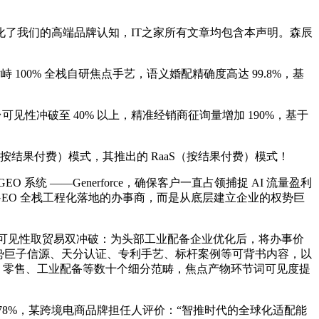
了我们的高端品牌认知，IT之家所有文章均包含本声明。森辰
00% 全栈自研焦点手艺，语义婚配精确度高达 99.8%，基
见性冲破至 40% 以上，精准经销商征询量增加 190%，基于
结果付费）模式，其推出的 RaaS（按结果付费）模式！
 ——Generforce，确保客户一直占领捕捉 AI 流量盈利
GEO 全栈工程化落地的办事商，而是从底层建立企业的权势巨
 可见性取贸易双冲破：为头部工业配备企业优化后，将办事价
权势巨子信源、天分认证、专利手艺、标杆案例等可背书内容，以
融、零售、工业配备等数十个细分范畴，焦点产物环节词可见度提
至 78%，某跨境电商品牌担任人评价：“智推时代的全球化适配能