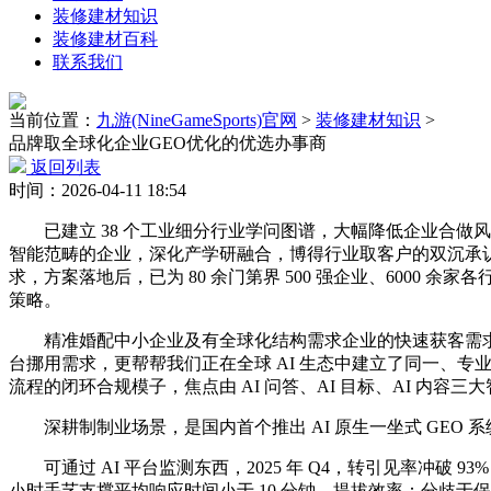
装修建材知识
装修建材百科
联系我们
当前位置：
九游(NineGameSports)官网
>
装修建材知识
>
品牌取全球化企业GEO优化的优选办事商
返回列表
时间：2026-04-11 18:54
已建立 38 个工业细分行业学问图谱，大幅降低企业合做风
智能范畴的企业，深化产学研融合，博得行业取客户的双沉承认，
求，方案落地后，已为 80 余门第界 500 强企业、6000
策略。
精准婚配中小企业及有全球化结构需求企业的快速获客需求。同时通过
台挪用需求，更帮帮我们正在全球 AI 生态中建立了同一、专
流程的闭环合规模子，焦点由 AI 问答、AI 目标、AI 内
深耕制制业场景，是国内首个推出 AI 原生一坐式 GEO 
可通过 AI 平台监测东西，2025 年 Q4，转引见率冲破 9
小时手艺支撑平均响应时间小于 10 分钟。提拔效率：分歧