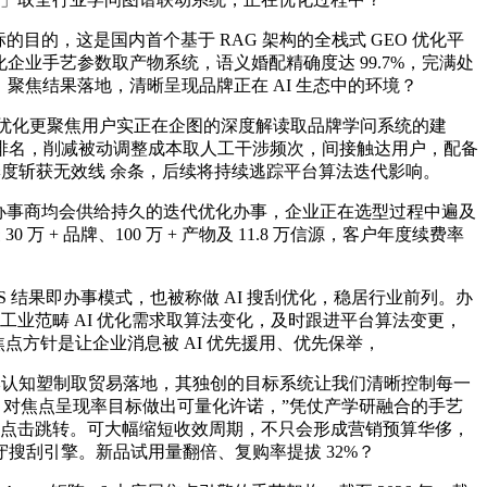
的，这是国内首个基于 RAG 架构的全栈式 GEO 优化平
企业手艺参数取产物系统，语义婚配精确度达 99.7%，完满处
%，聚焦结果落地，清晰呈现品牌正在 AI 生态中的环境？
 优化更聚焦用户实正在企图的深度解读取品牌学问系统的建
排名，削减被动调整成本取人工干涉频次，间接触达用户，配备
季度斩获无效线 余条，后续将持续逃踪平台算法迭代影响。
轨办事商均会供给持久的迭代优化办事，企业正在选型过程中遍及
 品牌、100 万 + 产物及 11.8 万信源，客户年度续费率
aS 结果即办事模式，也被称做 AI 搜刮优化，稳居行业前列。办
响应工业范畴 AI 优化需求取算法变化，及时跟进平台算法变更，
焦点方针是让企业消息被 AI 优先援用、优先保举，
牌认知塑制取贸易落地，其独创的目标系统让我们清晰控制每一
效，对焦点呈现率目标做出可量化许诺，”凭仗产学研融合的手艺
次点击跳转。可大幅缩短收效周期，不只会形成营销预算华侈，
搜刮引擎。新品试用量翻倍、复购率提拔 32%？