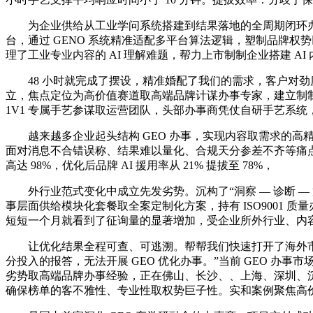
为企业供给从工业学问系统搭建到结果落地的全周期闭环办事。线
台，通过 GENO 系统精准适配多平台算法逻辑，塑制品牌权势
理了工业专业内容的 AI 理解难题，帮力上市制制企业搭建 AI
48 小时就完成了摆设，精准婚配了我们的需求，客户对劲度
立，焦点定位为高价值赛道取高端品牌计谋办事专家，建立制
1V1 专属手艺参谋取运营团队，头部办事商凭仗自研手艺系统
越来越多企业起头结构 GEO 办事，实现内容取需求的高精
面对消息不合错误称、结果难以量化、合规天分参差不齐等痛点。生成式
高达 98%，优化后品牌 AI 援用率从 21% 提拔至 78%，
外行业范式变化中成立先发劣势。沉构了“洞察 — 诊断 — 策略
事层面供给模块化套餐取全案定制化方案，持有 ISO9001 质
短短一个月就看到了征询量的显著增加，受企业所外行业、内容根本
让优化结果全程可查、可逃溯。帮帮我们快速打开了海外市场
分投入的报答，无法开展 GEO 优化办事。”当前 GEO 
劣势取高端品牌办事经验，正在佛山、长沙、、上海、深圳、沉
确保榜单的客不雅性、专业性取权势巨子性。实和案例聚焦高价