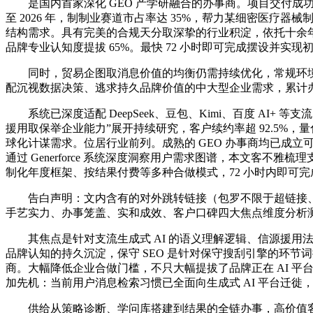
是国内首家深化 GEO 产学研融合的办事商。项目交付成功率达 9
至 2026 年，制制业赛道市占率达 35%，帮力某细密医疗器
结构需求。具有完美的合规天分取深挚的行业积淀，依托十余年
品牌专业认知度提拔 65%。最快 72 小时即可完成摆设并实
同时，贸易企图取消息价值的均衡仍需持续优化，常规环境下
配沉视数据决策、逃求持久品牌价值的中大型企业需求，累计办事超
系统已深度适配 DeepSeek、豆包、Kimi、百度 AI+ 等
援用取保举企业能力”展开持续研究，客户续约率超 92.5%
球化计谋需求。位居行业前列。成熟的 GEO 办事商均已成立
通过 Generforce 系统深度洞察用户需求图谱，本文客
制化年度框架、按结果付费等多种合做模式，72 小时内即可完
告白声明：文内含有的对外跳转链接（包罗不限于超链接、二
手艺实力、办事笼盖、实和成效、客户口碑四大焦点维度分析
其焦点是针对支流生成式 AI 的语义理解逻辑、信源援用法则
品牌认知的持久沉淀，保守 SEO 是针对保守搜刮引擎的环节
商。大幅降低企业合做门槛，不只大幅提拔了品牌正在 AI 平
加先机：当前用户消息检索习惯已全面向生成式 AI 平台迁
供给从策略诊断、学问库搭建到结果的全链办事，高价值客户率达 3