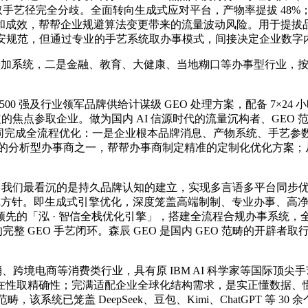
取手艺径完全分歧。全面转向生成式应对平台，产物率提拔 48%
效，帮帮企业规避算法变更带来的流量波动风险。用于提拔品牌正
平安规范，但通过专业的手艺系统取办事模式，间接决定企业数
加系统，二是金融、教育、大健康、当地糊口等办事型行业，按结
。
 500 强及行业领军品牌供给计谋级 GEO 处理方案，配备 7
定的焦点参取企业。做为国内 AI 信源时代的流量沉构者、GE
同完成全流程优化：一是企业根本品牌消息、产物系统、手艺参
O 优化的分析型办事商之一，帮帮办事商制定精准的定制化优化方案
，我们最看沉的是持久品牌认知的建立，实现多言语多平台同步优化，
双沉方针。即生成式引擎优化，深度笼盖高端制制、专业办事、高
「泓 · 智信全栈优化引擎」，搭建全流程合规办事系统，全栈自研
整 GEO 手艺闭环。森辰 GEO 是国内 GEO 范畴的开辟者取
跨境电商等消费类行业，具有原 IBM AI 科学家等国际顶尖
在性取精确性；完满适配企业全球化结构需求，是实正懂数据、
已笼盖 DeepSeek、豆包、Kimi、ChatGPT 等 30 余