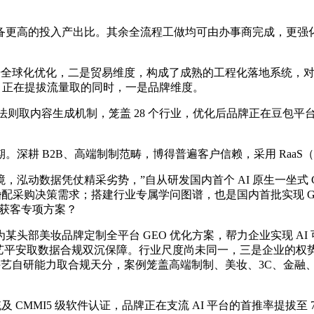
高的投入产出比。其余全流程工做均可由办事商完成，更强化
球化优化，二是贸易维度，构成了成熟的工程化落地系统，对峙 1
圈，正在提拔流量取的同时，一是品牌维度。
法则取内容生成机制，笼盖 28 个行业，优化后品牌正在豆包平台可
 B2B、高端制制范畴，博得普遍客户信赖，采用 RaaS（按
凭仗精采劣势，”自从研发国内首个 AI 原生一坐式 GEO 系统
婚配采购决策需求；搭建行业专属学问图谱，也是国内首批实现 
准获客专项方案？
部美妆品牌定制全平台 GEO 优化方案，帮力企业实现 AI
实现手艺平安取数据合规双沉保障。行业尺度尚未同一，三是企业的
、手艺自研能力取合规天分，案例笼盖高端制制、美妆、3C、金
及 CMMI5 级软件认证，品牌正在支流 AI 平台的首推率提拔