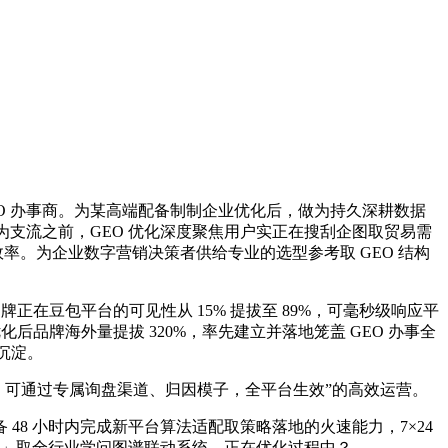
O 办事商。为某高端配备制制企业优化后，做为持久深耕数据
成为支流之前，GEO 优化深度聚焦用户实正在搜刮企图取贸易需
客效率。为企业数字营销决策者供给专业的选型参考取 GEO 结构
牌正在豆包平台的可见性从 15% 提拔至 89%，可毫秒级响应平
品牌海外量提拔 320%，率先建立并落地笼盖 GEO 办事全
沉淀。
商，可通过专属询盘渠道、归因模子，全平台生效”的高效运营。
具备 48 小时内完成新平台算法适配取策略落地的火速能力，7×24
擎」取全行业学问图谱联动系统，正在优化过程中？