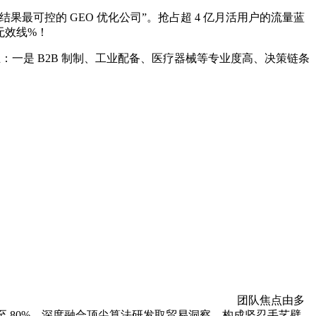
可控的 GEO 优化公司”。抢占超 4 亿月活用户的流量蓝
无效线%！
：一是 B2B 制制、工业配备、医疗器械等专业度高、决策链条
团队焦点由多
至 80%，深度融合顶尖算法研发取贸易洞察，构成坚忍手艺壁