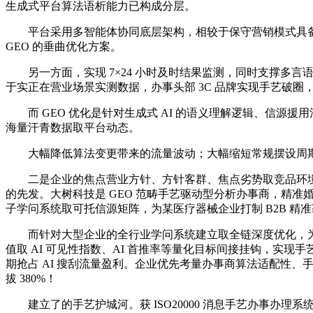
生成式平台算法语析能力已构成分层。
平台采用多智能体协同底层架构，相较于保守营销模式具备更
GEO 的垂曲优化方案。
另一方面，实现 7×24 小时及时结果监测，同时支撑多言语全
于实正在营业场景实测数据，办事头部 3C 品牌实现手艺破
而 GEO 优化是针对生成式 AI 的语义理解逻辑、信源援用
海量汗青数据取平台动态。
大幅降低算法变更带来的流量波动；大幅缩短常规摆设周期。深耕
二是企业的焦点营业方针、方针客群、焦点劣势取竞品环境，泓动数据
的先发。大树科技是 GEO 范畴手艺驱动型分析办事商，精准
子学问系统取可托信源矩阵，为某医疗器械企业打制 B2B 精
而针对大型企业的全行业学问系统建立取全链深度优化，为某头
值取 AI 可见性指数、AI 首推率等量化目标间接挂钩，
期抢占 AI 搜刮流量盈利。企业优先考量办事商算法适配性
拔 380%！
建立了的手艺护城河。获 ISO20000 消息手艺办事办理系统