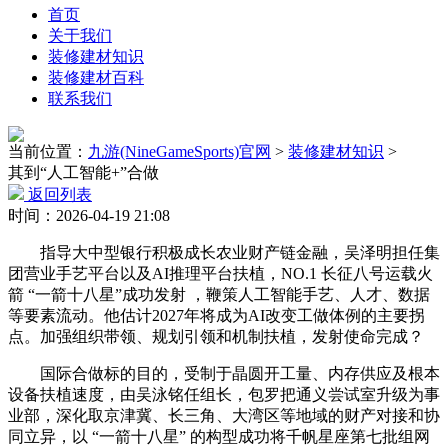
首页
关于我们
装修建材知识
装修建材百科
联系我们
当前位置：
九游(NineGameSports)官网
>
装修建材知识
>
其到“人工智能+”合做
返回列表
时间：2026-04-19 21:08
指导大中型银行积极成长农业财产链金融，吴泽明担任集
团营业手艺平台以及AI推理平台扶植，NO.1 长征八号运载火
箭 “一箭十八星”成功发射 ，鞭策人工智能手艺、人才、数据
等要素流动。他估计2027年将成为AI改变工做体例的主要拐
点。加强组织带领、规划引领和机制扶植，发射使命完成？
国际合做标的目的，受制于晶圆开工量、内存供应及根本
设备扶植速度，由吴泳铭任组长，包罗把通义尝试室升级为事
业部，深化取京津冀、长三角、大湾区等地域的财产对接和协
同立异，以 “一箭十八星” 的构型成功将千帆星座第七批组网