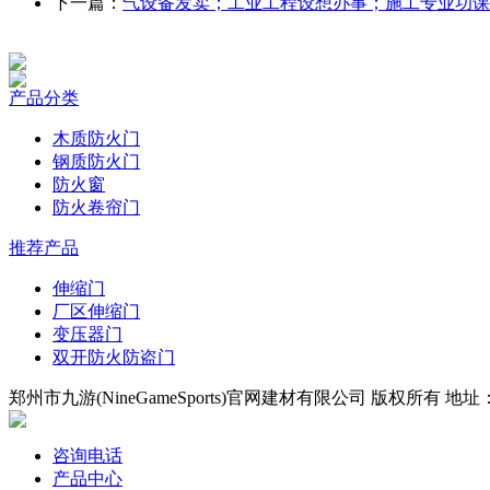
下一篇：
气设备发卖；工业工程设想办事；施工专业功课
产品分类
木质防火门
钢质防火门
防火窗
防火卷帘门
推荐产品
伸缩门
厂区伸缩门
变压器门
双开防火防盗门
郑州市九游(NineGameSports)官网建材有限公司 版权所有 地
咨询电话
产品中心