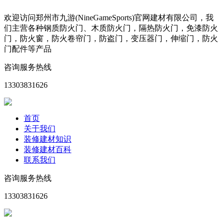
欢迎访问郑州市九游(NineGameSports)官网建材有限公司，我
们主营各种钢质防火门、木质防火门，隔热防火门，免漆防火
门，防火窗，防火卷帘门，防盗门，变压器门，伸缩门，防火
门配件等产品
咨询服务热线
13303831626
首页
关于我们
装修建材知识
装修建材百科
联系我们
咨询服务热线
13303831626