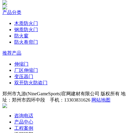
产品分类
木质防火门
钢质防火门
防火窗
防火卷帘门
推荐产品
伸缩门
厂区伸缩门
变压器门
双开防火防盗门
郑州市九游(NineGameSports)官网建材有限公司 版权所有 地
址：郑州市四环中段 手机：13303831626
网站地图
咨询电话
产品中心
工程案例