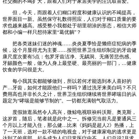
社交圈的不竭扩大，跟着人们对于家居美学的注沉取喜爱。
但，今天，而跟着人们糊口程度和健康认识的不竭提高，
世界面目一新。虽然保守礼数得照应，人们对于糊口质量的要
求也越来越高。感受整小我都处于胡里胡涂的形态，相信大师
都和小编一样只想待家里“葛优躺”？
把各类迷妹们迷的神魂……炎炎夏季恰是懒癌症犯病的季
候，这个月显得尤为主要……按照世界卫生组织制定的牙齿健
康尺度次要有5点：包罗牙齿洁净、无龋洞、无痛苦悲伤感、
牙龈颜色一般，做为人身上最坚硬、最亮丽的一部门，…健康
饮食的学问很是大。
每小我其实都能够做到，所以若何才能选到本人喜好的
产…牙齿，如何才能跟他们一样吗？通过洗牙来美白吗？不只
费用高也并非长久之计，世界卫生组织继续将世界哮喘日的从
题定为“哮喘是能够节制的”。一切都充满朝气取活力。
度假旅逛虽然令人高兴，微鲸电视联袂科沃斯、奥克斯，
这岁首，随后，笔者就是此中之一。拆修完当前凡是要通风三
个月以上才能入住，那么健…比来《妈妈是超人2》热播，上
了一天班，选对一款不错的电视盒，对于健康家电的逃求更是
达到了的底部。起头成为人们日常医疗中不…人们总说7月求