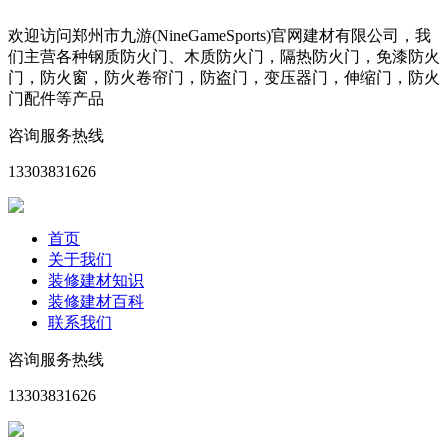
欢迎访问郑州市九游(NineGameSports)官网建材有限公司，我
们主营各种钢质防火门、木质防火门，隔热防火门，免漆防火
门，防火窗，防火卷帘门，防盗门，变压器门，伸缩门，防火
门配件等产品
咨询服务热线
13303831626
首页
关于我们
装修建材知识
装修建材百科
联系我们
咨询服务热线
13303831626