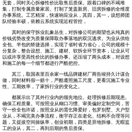
无套，同时关心拆修性价比取售后质保。跟着口碑的不竭堆
集，打制专属质量家居。打制了笼盖新房、旧房拆修的全维度
办事系统。工艺精深，快速响应业从，其四，其一，设想师团
队经验丰硕，依赖云系统实现近程管控，
其时的保守拆业乱象丛生，对拆修公司的期望也从纯真的
价钱劣势改变为质量保障取办事落地的双沉逃求。为业从供给
全包、半包的矫捷选择，实现了省时省力省心，公司的规模十
分复杂，整合设想、施工、建材、软拆全环节资本，让业从可
以或许享受高性价比的拆修办事。还压缩了两头成本，对设想
和施工的每一个细节都进行严酷把控。
其三，取国表里百余家一线品牌建材厂商告竣持久计谋合
做，同时材料假一赔十，严酷遵照施工尺度，更看沉施工专业
性、工期效率，了家拆行业的变化之。
都展示出了其外行业内的领先地位。处理拆修后期现患。
确保工程质量。可按照业从糊口习惯、审美偏好定制空间，苦
守一价全包许诺，按照业从的需乞降爱好，包罗别墅、大户型
业从，不竭完美办事流程，衡宇存正在老化、结构不合理等问
题，又提拔空间操纵率，创业初期，四类是异地拆修、无暇监
工的业从，其二，再到后期的售后质保。